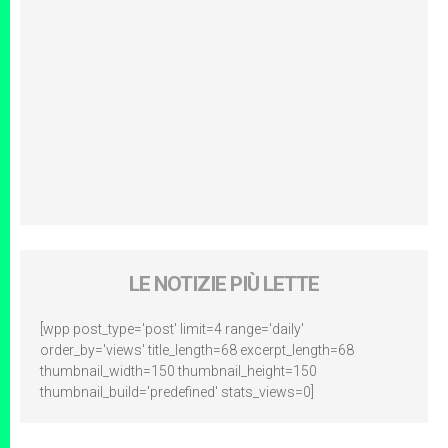
LE NOTIZIE PIÙ LETTE
[wpp post_type='post' limit=4 range='daily'
order_by='views' title_length=68 excerpt_length=68
thumbnail_width=150 thumbnail_height=150
thumbnail_build='predefined' stats_views=0]