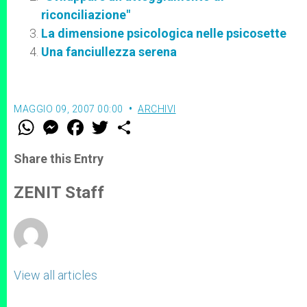
riconciliazione"
La dimensione psicologica nelle psicosette
Una fanciullezza serena
MAGGIO 09, 2007 00:00
ARCHIVI
W
M
F
T
S
h
e
a
w
h
a
s
c
i
a
t
s
e
t
r
Share this Entry
s
e
b
t
e
A
n
o
e
p
g
o
r
ZENIT Staff
p
e
k
r
View all articles