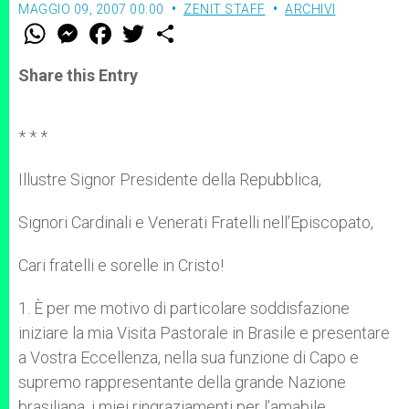
MAGGIO 09, 2007 00:00
ZENIT STAFF
ARCHIVI
W
M
F
T
S
h
e
a
w
h
a
s
c
i
a
t
s
e
t
r
Share this Entry
s
e
b
t
e
A
n
o
e
p
g
o
r
p
e
k
* * *
r
Illustre Signor Presidente della Repubblica,
Signori Cardinali e Venerati Fratelli nell’Episcopato,
Cari fratelli e sorelle in Cristo!
1. È per me motivo di particolare soddisfazione
iniziare la mia Visita Pastorale in Brasile e presentare
a Vostra Eccellenza, nella sua funzione di Capo e
supremo rappresentante della grande Nazione
brasiliana, i miei ringraziamenti per l’amabile