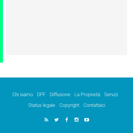
Chi siamo
DPF
Diffusione
La Proprietà
Servizi
Status legale
Copyright
Contattaci