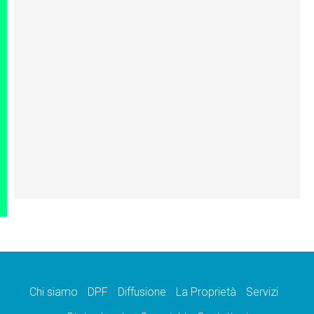
Chi siamo
DPF
Diffusione
La Proprietà
Servizi