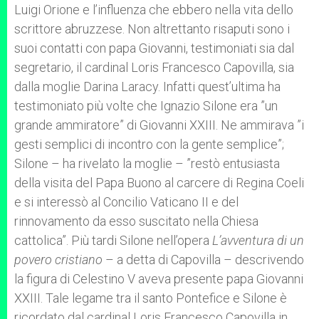
Luigi Orione e l’influenza che ebbero nella vita dello
r
scrittore abruzzese. Non altrettanto risaputi sono i
suoi contatti con papa Giovanni, testimoniati sia dal
segretario, il cardinal Loris Francesco Capovilla, sia
dalla moglie Darina Laracy. Infatti quest’ultima ha
testimoniato più volte che Ignazio Silone era ”un
grande ammiratore” di Giovanni XXIII. Ne ammirava ”i
gesti semplici di incontro con la gente semplice”;
Silone – ha rivelato la moglie – ”restò entusiasta
della visita del Papa Buono al carcere di Regina Coeli
e si interessò al Concilio Vaticano II e del
rinnovamento da esso suscitato nella Chiesa
cattolica”. Più tardi Silone nell’opera
L’avventura di un
povero cristiano
– a detta di Capovilla – descrivendo
la figura di Celestino V aveva presente papa Giovanni
XXIII. Tale legame tra il santo Pontefice e Silone è
ricordato dal cardinal Loris Francesco Capovilla in