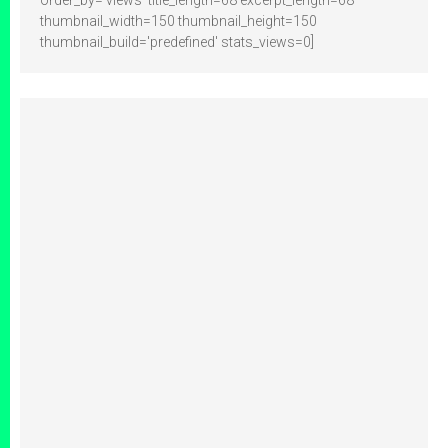
order_by='views' title_length=68 excerpt_length=68
thumbnail_width=150 thumbnail_height=150
thumbnail_build='predefined' stats_views=0]