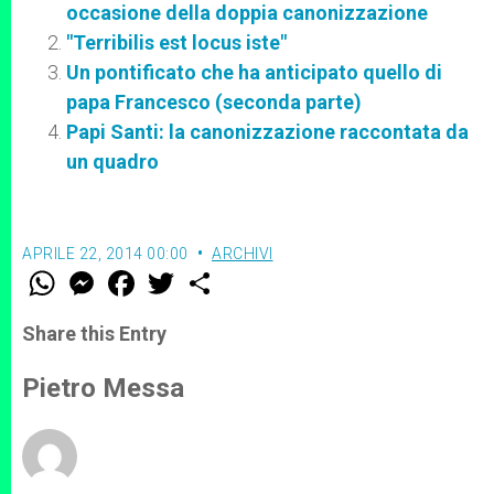
occasione della doppia canonizzazione
"Terribilis est locus iste"
Un pontificato che ha anticipato quello di
papa Francesco (seconda parte)
Papi Santi: la canonizzazione raccontata da
un quadro
APRILE 22, 2014 00:00
ARCHIVI
W
M
F
T
S
h
e
a
w
h
a
s
c
i
a
t
s
e
t
r
Share this Entry
s
e
b
t
e
A
n
o
e
p
g
o
r
Pietro Messa
p
e
k
r