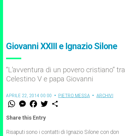
Giovanni XXIII e Ignazio Silone
“L’avventura di un povero cristiano” tra
Celestino V e papa Giovanni
APRILE 22, 2014 00:00
PIETRO MESSA
ARCHIVI
W
M
F
T
S
h
e
a
w
h
a
s
c
i
a
t
s
e
t
r
Share this Entry
s
e
b
t
e
A
n
o
e
p
g
o
r
Risaputi sono i contatti di Ignazio Silone con don
p
e
k