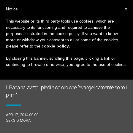
IT
Notice
x
This website or its third party tools use cookies, which are
necessary to its functioning and required to achieve the
GIORNO
purposes illustrated in the cookie policy. If you want to know
Aprile 17th, 2014
more or withdraw your consent to all or some of the cookies,
please refer to the
cookie policy
.
By closing this banner, scrolling this page, clicking a link or
continuing to browse otherwise, you agree to the use of cookies.
ULTIME NOTIZIE
Il Papa ha lavato i piedi a coloro che "evangelicamente sono i
primi"
APR 17, 2014 00:00
SERGIO MORA