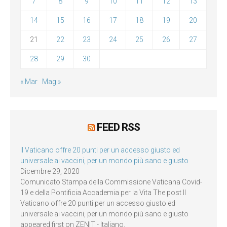
7
8
9
10
11
12
13
14
15
16
17
18
19
20
21
22
23
24
25
26
27
28
29
30
« Mar
Mag »
FEED RSS
Il Vaticano offre 20 punti per un accesso giusto ed
universale ai vaccini, per un mondo più sano e giusto
Dicembre 29, 2020
Comunicato Stampa della Commissione Vaticana Covid-
19 e della Pontificia Accademia per la Vita The post Il
Vaticano offre 20 punti per un accesso giusto ed
universale ai vaccini, per un mondo più sano e giusto
appeared first on ZENIT - Italiano.