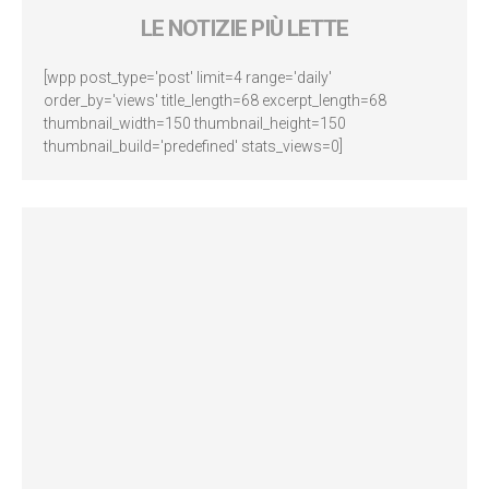
LE NOTIZIE PIÙ LETTE
[wpp post_type='post' limit=4 range='daily'
order_by='views' title_length=68 excerpt_length=68
thumbnail_width=150 thumbnail_height=150
thumbnail_build='predefined' stats_views=0]