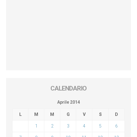
CALENDARIO
Aprile 2014
L
M
M
G
V
S
D
1
2
3
4
5
6