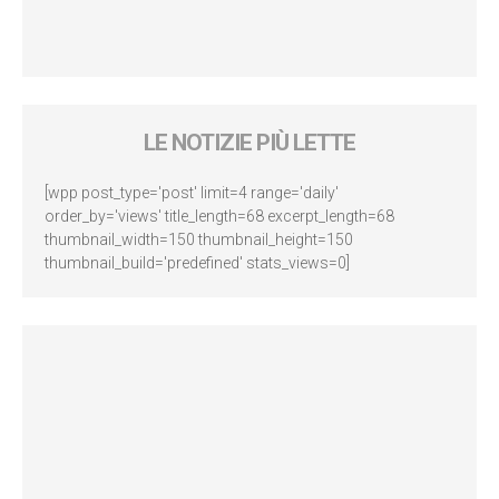
LE NOTIZIE PIÙ LETTE
[wpp post_type='post' limit=4 range='daily'
order_by='views' title_length=68 excerpt_length=68
thumbnail_width=150 thumbnail_height=150
thumbnail_build='predefined' stats_views=0]