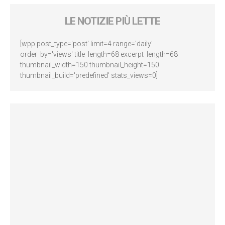
LE NOTIZIE PIÙ LETTE
[wpp post_type='post' limit=4 range='daily'
order_by='views' title_length=68 excerpt_length=68
thumbnail_width=150 thumbnail_height=150
thumbnail_build='predefined' stats_views=0]