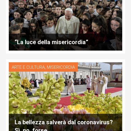
“La luce della misericordia”
,
ARTE E CULTURA
MISERICORDIA
La bellezza salverà dal coronavirus?
Sì, no, forse…