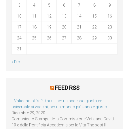
3
4
5
6
7
8
9
10
11
12
13
14
15
16
17
18
19
20
21
22
23
24
25
26
27
28
29
30
31
« Dic
FEED RSS
Il Vaticano offre 20 punti per un accesso giusto ed
universale ai vaccini, per un mondo più sano e giusto
Dicembre 29, 2020
Comunicato Stampa della Commissione Vaticana Covid-
19 e della Pontificia Accademia per la Vita The post Il