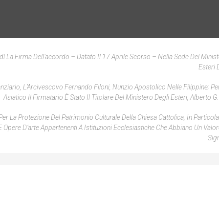
La Firma Dell’accordo – Datato Il 17 Aprile Scorso – Nella Sede Del Minist
Esteri 
iario, L’Arcivescovo Fernando Filoni, Nunzio Apostolico Nelle Filippine; Per
Asiatico Il Firmatario È Stato Il Titolare Del Ministero Degli Esteri, Alberto 
Per La Protezione Del Patrimonio Culturale Della Chiesa Cattolica, In Particol
e E Opere D’arte Appartenenti A Istituzioni Ecclesiastiche Che Abbiano Un Valo
Sign