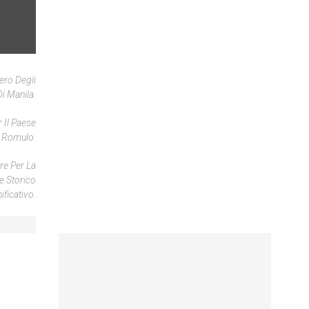
ero Degli
Di Manila.
 Il Paese
G. Romulo.
are Per La
re Storico
ificativo.