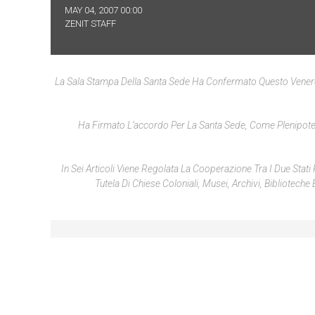
MAY 04, 2007 00:00
ZENIT STAFF
La Sala Stampa Della Santa Sede Ha Confermato Questo Venerdì 
Ha Firmato L’accordo Per La Santa Sede, Come Plenipotenz
In Sei Articoli Viene Regolata La Cooperazione Tra I Due Stati 
Tutela Di Chiese Coloniali, Musei, Archivi, Bibliotech