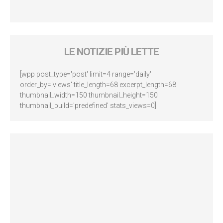
LE NOTIZIE PIÙ LETTE
[wpp post_type='post' limit=4 range='daily'
order_by='views' title_length=68 excerpt_length=68
thumbnail_width=150 thumbnail_height=150
thumbnail_build='predefined' stats_views=0]