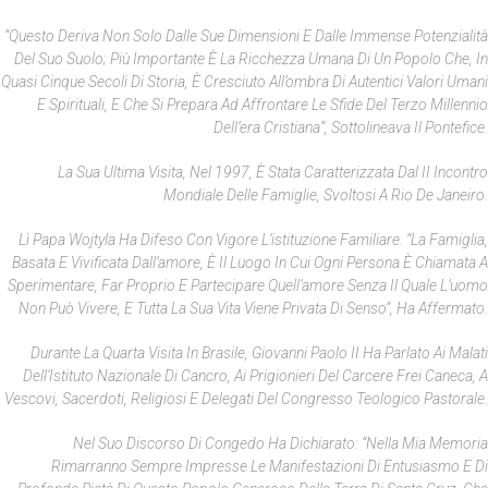
“Questo Deriva Non Solo Dalle Sue Dimensioni E Dalle Immense Potenzialità
Del Suo Suolo; Più Importante È La Ricchezza Umana Di Un Popolo Che, In
Quasi Cinque Secoli Di Storia, È Cresciuto All’ombra Di Autentici Valori Umani
E Spirituali, E Che Si Prepara Ad Affrontare Le Sfide Del Terzo Millennio
Dell’era Cristiana”, Sottolineava Il Pontefice.
La Sua Ultima Visita, Nel 1997, È Stata Caratterizzata Dal II Incontro
Mondiale Delle Famiglie, Svoltosi A Rio De Janeiro.
Lì Papa Wojtyla Ha Difeso Con Vigore L’istituzione Familiare. “La Famiglia,
Basata E Vivificata Dall’amore, È Il Luogo In Cui Ogni Persona È Chiamata A
Sperimentare, Far Proprio E Partecipare Quell’amore Senza Il Quale L’uomo
Non Può Vivere, E Tutta La Sua Vita Viene Privata Di Senso”, Ha Affermato.
Durante La Quarta Visita In Brasile, Giovanni Paolo II Ha Parlato Ai Malati
Dell’Istituto Nazionale Di Cancro, Ai Prigionieri Del Carcere Frei Caneca, A
Vescovi, Sacerdoti, Religiosi E Delegati Del Congresso Teologico Pastorale.
Nel Suo Discorso Di Congedo Ha Dichiarato: “Nella Mia Memoria
Rimarranno Sempre Impresse Le Manifestazioni Di Entusiasmo E Di