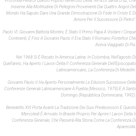
Profonda Pietà Di Questo Popolo Generoso Della Terra Di Santa Cruz, Che
Insieme Alla Moltitudine Di Pellegrini Provenienti Dai Quattro Angoli Del
Mondo Ha Saputo Dare Una Grande Dimostrazione Di Fede In Cristo E Di
Amore Per Il Successore Di Pietro”.
Paolo VI, Giovanni Battista Montini, È Stato Il Primo Papa A Visitare I Cinque
Continenti, E Fino A Giovanni Paolo II Era Stato Il Romano Pontefice Che
Aveva Viaggiato Di Più.
Nel 1968 Si È Recato In America Latina. In Colombia, Nell’agosto Di
Quell’anno, Ha Aperto I Lavori Della II Conferenza Generale Dell’Episcopato
Latinoamericano, La Conferenza Di Medellín.
Giovanni Paolo II Ha Aperto Personalmente Le Edizioni Successive Delle
Conferenze Generali Latinoamericane A Puebla (Messico, 1979) E A Santo
Domingo (Repubblica Dominicana, 1992).
Benedetto XVI Porta Avanti La Tradizione Dei Suoi Predecessori E Questo
Mercoledì È Arrivato In Brasile Proprio Per Aprire I Lavori Della V
Conferenza Generale, Che Passerà Alla Storia Come La Conferenza Di
Aparecida.