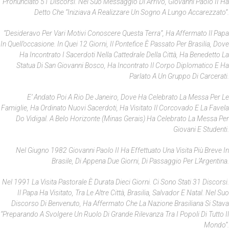
Pronunciato 51 Discorsi. Nel Suo Messaggio Di Arrivo, Giovanni Paolo II Ha
Detto Che “iniziava A Realizzare Un Sogno A Lungo Accarezzato”.
“Desideravo Per Vari Motivi Conoscere Questa Terra”, Ha Affermato Il Papa
In Quell’occasione. In Quei 12 Giorni, Il Pontefice È Passato Per Brasilia, Dove
Ha Incontrato I Sacerdoti Nella Cattedrale Della Città, Ha Benedetto La
Statua Di San Giovanni Bosco, Ha Incontrato Il Corpo Diplomatico E Ha
Parlato A Un Gruppo Di Carcerati.
E’ Andato Poi A Rio De Janeiro, Dove Ha Celebrato La Messa Per Le
Famiglie, Ha Ordinato Nuovi Sacerdoti, Ha Visitato Il Corcovado E La Favela
Do Vidigal. A Belo Horizonte (Minas Gerais) Ha Celebrato La Messa Per
Giovani E Studenti.
Nel Giugno 1982 Giovanni Paolo II Ha Effettuato Una Visita Più Breve In
Brasile, Di Appena Due Giorni, Di Passaggio Per L’Argentina.
Nel 1991 La Visita Pastorale È Durata Dieci Giorni. Ci Sono Stati 31 Discorsi.
Il Papa Ha Visitato, Tra Le Altre Città, Brasilia, Salvador E Natal. Nel Suo
Discorso Di Benvenuto, Ha Affermato Che La Nazione Brasiliana Si Stava
“preparando A Svolgere Un Ruolo Di Grande Rilevanza Tra I Popoli Di Tutto Il
Mondo”.