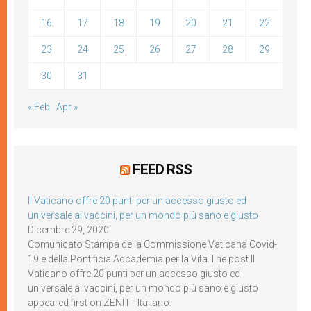
16
17
18
19
20
21
22
23
24
25
26
27
28
29
30
31
« Feb
Apr »
FEED RSS
Il Vaticano offre 20 punti per un accesso giusto ed
universale ai vaccini, per un mondo più sano e giusto
Dicembre 29, 2020
Comunicato Stampa della Commissione Vaticana Covid-
19 e della Pontificia Accademia per la Vita The post Il
Vaticano offre 20 punti per un accesso giusto ed
universale ai vaccini, per un mondo più sano e giusto
appeared first on ZENIT - Italiano.