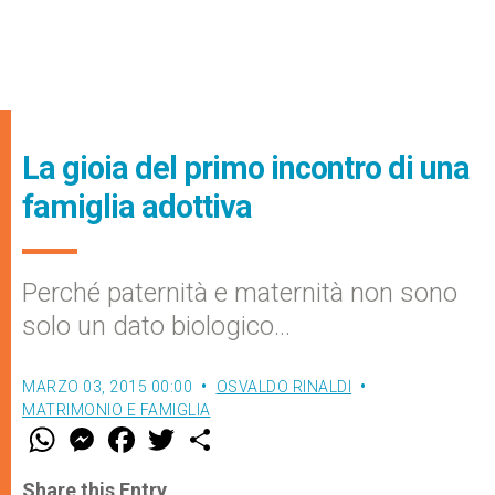
La gioia del primo incontro di una
famiglia adottiva
Perché paternità e maternità non sono
solo un dato biologico…
MARZO 03, 2015 00:00
OSVALDO RINALDI
MATRIMONIO E FAMIGLIA
W
M
F
T
S
h
e
a
w
h
a
s
c
i
a
t
s
e
t
r
Share this Entry