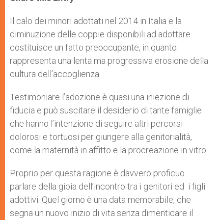
s
e
b
t
e
A
n
o
e
p
g
o
r
Il calo dei minori adottati nel 2014 in Italia e la
p
e
k
diminuzione delle coppie disponibili ad adottare
r
costituisce un fatto preoccupante, in quanto
rappresenta una lenta ma progressiva erosione della
cultura dell’accoglienza.
Testimoniare l’adozione è quasi una iniezione di
fiducia e può suscitare il desiderio di tante famiglie
che hanno l’intenzione di seguire altri percorsi
dolorosi e tortuosi per giungere alla genitorialità,
come la maternità in affitto e la procreazione in vitro.
Proprio per questa ragione è davvero proficuo
parlare della gioia dell’incontro tra i genitori ed i figli
adottivi. Quel giorno è una data memorabile, che
segna un nuovo inizio di vita senza dimenticare il