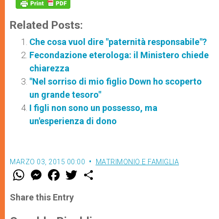
Related Posts:
Che cosa vuol dire "paternità responsabile"?
Fecondazione eterologa: il Ministero chiede
chiarezza
"Nel sorriso di mio figlio Down ho scoperto
un grande tesoro"
I figli non sono un possesso, ma
un'esperienza di dono
MARZO 03, 2015 00:00
MATRIMONIO E FAMIGLIA
W
M
F
T
S
h
e
a
w
h
a
s
c
i
a
t
s
e
t
r
Share this Entry
s
e
b
t
e
A
n
o
e
p
g
o
r