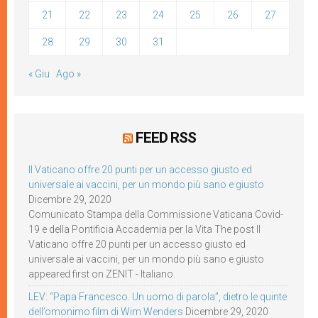
21
22
23
24
25
26
27
28
29
30
31
« Giu
Ago »
FEED RSS
Il Vaticano offre 20 punti per un accesso giusto ed
universale ai vaccini, per un mondo più sano e giusto
Dicembre 29, 2020
Comunicato Stampa della Commissione Vaticana Covid-
19 e della Pontificia Accademia per la Vita The post Il
Vaticano offre 20 punti per un accesso giusto ed
universale ai vaccini, per un mondo più sano e giusto
appeared first on ZENIT - Italiano.
LEV: “Papa Francesco. Un uomo di parola”, dietro le quinte
dell’omonimo film di Wim Wenders
Dicembre 29, 2020