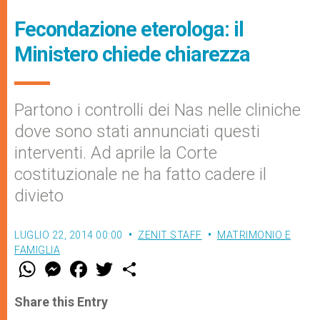
Fecondazione eterologa: il
Ministero chiede chiarezza
Partono i controlli dei Nas nelle cliniche
dove sono stati annunciati questi
interventi. Ad aprile la Corte
costituzionale ne ha fatto cadere il
divieto
LUGLIO 22, 2014 00:00
ZENIT STAFF
MATRIMONIO E
FAMIGLIA
W
M
F
T
S
h
e
a
w
h
a
s
c
i
a
t
s
e
t
r
Share this Entry
s
e
b
t
e