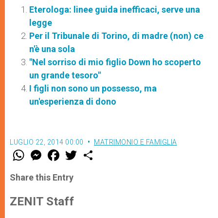
Eterologa: linee guida inefficaci, serve una
legge
Per il Tribunale di Torino, di madre (non) ce
n'è una sola
"Nel sorriso di mio figlio Down ho scoperto
un grande tesoro"
I figli non sono un possesso, ma
un'esperienza di dono
LUGLIO 22, 2014 00:00
MATRIMONIO E FAMIGLIA
W
M
F
T
S
h
e
a
w
h
a
s
c
i
a
t
s
e
t
r
Share this Entry
s
e
b
t
e
A
n
o
e
p
g
o
r
ZENIT Staff
p
e
k
r