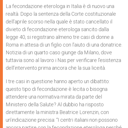
A
n
o
e
p
g
o
r
La fecondazione eterologa in Italia è di nuovo una
p
e
k
realtà. Dopo la sentenza della Corte costituzionale
r
dell’aprile scorso nella quale è stato cancellato il
divieto di fecondazione eterologa sancito dalla
legge 40, si registrano almeno tre casi di donne a
Roma in attesa di un figlio con l’aiuto di una donatrice.
Notizia di un quarto caso giunge da Milano, dove
tuttavia sono al lavoro i Nas per verificare l’esistenza
dell’intervento prima ancora che la sua liceità.
I tre casi in questione hanno aperto un dibattito:
questo tipo di fecondazione è lecita o bisogna
attendere una normativa mirata da parte del
Ministero della Salute? Al dubbio ha risposto
direttamente la ministra Beatrice Lorenzin, con
un’indicazione precisa: “I centri italiani non possono
ancora partire con la fecondazione eterologa perché