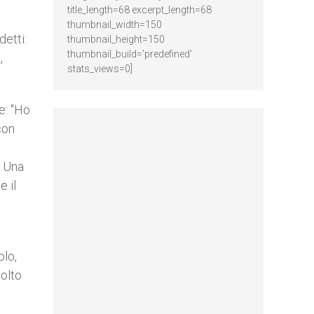
title_length=68 excerpt_length=68
thumbnail_width=150
detti:
thumbnail_height=150
thumbnail_build='predefined'
,
stats_views=0]
e: "Ho
con
. Una
e il
olo,
molto