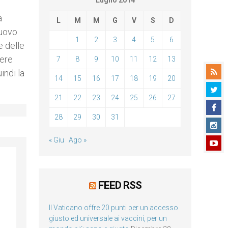
Luglio 2014
a
L
M
M
G
V
S
D
nuovo
1
2
3
4
5
6
e delle
sere
7
8
9
10
11
12
13
indi la
14
15
16
17
18
19
20
21
22
23
24
25
26
27
28
29
30
31
« Giu
Ago »
FEED RSS
Il Vaticano offre 20 punti per un accesso
giusto ed universale ai vaccini, per un