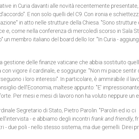
ative in Curia davanti alle novità recentemente presentate,
d’accordo". E non solo quelli del C9. Con ironia e schiettezz
zazione" in atto nelle strutture della Chiesa. "Sono strutture 
dice e, come nella conferenza di mercoledì scorso in Sala 
 un membro italiano del board dello Ior. "In Curia - aggiung
a gestione delle finanze vaticane che abbia sostituito quel
 con vigore il cardinale, e soggiunge: "Non mi piace sentir 
eguono i loro interessi". In particolare, è ammirabile il lav
nsiglio dell’Economia, maltese appunto: "E' impressionant
forte. Per mesi e mesi di lavoro non ha voluto neppure un e
inale Segretario di Stato, Pietro Parolin. "Parolin ed io ci
ell'intervista - e abbiamo degli incontri
frank and friendly
, f
tri - due poli - nello stesso sistema, ma due gemelli. Direi p