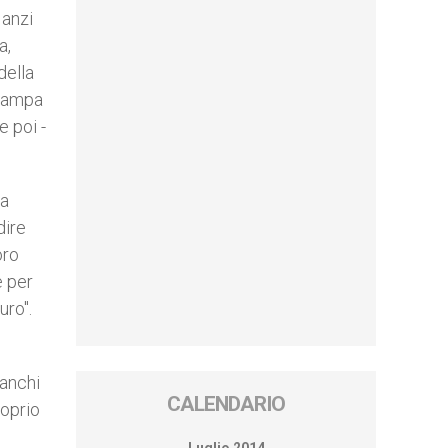
 anzi
a,
della
Stampa
e poi -
la
dire
oro
e per
uro".
ranchi
CALENDARIO
roprio