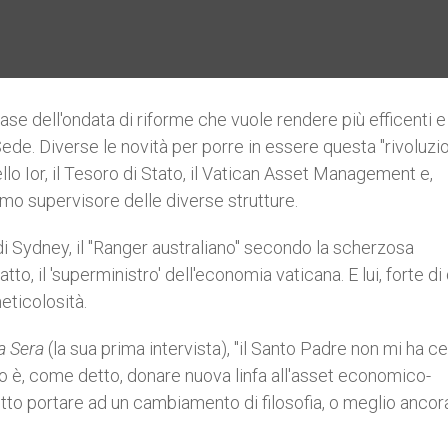
 base dell'ondata di riforme che vuole rendere più efficenti e
de. Diverse le novità per porre in essere questa "rivoluzion
lo Ior, il Tesoro di Stato, il Vatican Asset Management e,
smo supervisore delle diverse strutture.
di Sydney, il "Ranger australiano" secondo la scherzosa
tto, il 'superministro' dell'economia vaticana. E lui, forte d
eticolosità.
la Sera
(la sua prima intervista), "il Santo Padre non mi ha ce
vo è, come detto, donare nuova linfa all'asset economico-
tto portare ad un cambiamento di filosofia, o meglio ancor