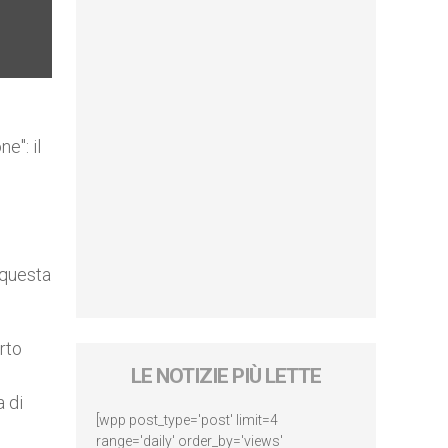
e": il
i questa
rto
LE NOTIZIE PIÙ LETTE
a di
[wpp post_type='post' limit=4
range='daily' order_by='views'