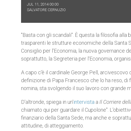
JUL 11, 2014 00:00
SALVATORE CERNUZIO
"Basta con gli scandali". È questa la filosofia alla
trasparenti le strutture economiche della Santa Se
Consiglio per l'Economia, la nuova governance del
soprattutto, la Segreteria per l'Economia, organi
A capo c'è il cardinale George Pell, arcivescovo 
definizione di Papa Francesco che lo ha reso, di fa
nomina, sta svolgendo il suo lavoro con grande m
D'altronde, spiega in un'
intervista
a
Il Corriere del
chiamato qui per guardare il Cupolone". L'obietti
finanziario della Santa Sede, ma anche e soprattu
attitudine, di atteggiamento.