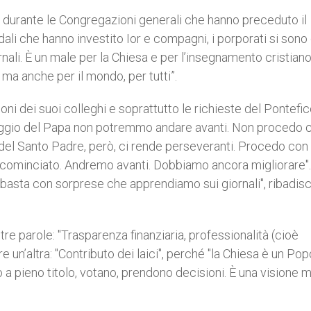
 durante le Congregazioni generali che hanno preceduto il
ali che hanno investito Ior e compagni, i porporati si sono 
ali. È un male per la Chiesa e per l’insegnamento cristiano
 ma anche per il mondo, per tutti”.
oni dei suoi colleghi e soprattutto le richieste del Pontefic
poggio del Papa non potremmo andare avanti. Non procedo 
o del Santo Padre, però, ci rende perseveranti. Procedo con
cominciato. Andremo avanti. Dobbiamo ancora migliorare"
 basta con sorprese che apprendiamo sui giornali", ribadisc
 tre parole: "Trasparenza finanziaria, professionalità (cioè
un’altra: "Contributo dei laici", perché "la Chiesa è un Pop
ano a pieno titolo, votano, prendono decisioni. È una visione 