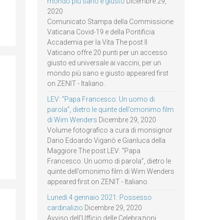
mondo più sano e giusto
Dicembre 29,
2020
Comunicato Stampa della Commissione
Vaticana Covid-19 e della Pontificia
Accademia per la Vita The post Il
Vaticano offre 20 punti per un accesso
giusto ed universale ai vaccini, per un
mondo più sano e giusto appeared first
on ZENIT - Italiano.
LEV: “Papa Francesco. Un uomo di
parola”, dietro le quinte dell’omonimo film
di Wim Wenders
Dicembre 29, 2020
Volume fotografico a cura di monsignor
Dario Edoardo Viganò e Gianluca della
Maggiore The post LEV: “Papa
Francesco. Un uomo di parola”, dietro le
quinte dell’omonimo film di Wim Wenders
appeared first on ZENIT - Italiano.
Lunedì 4 gennaio 2021: Possesso
cardinalizio
Dicembre 29, 2020
Avviso dell’Ufficio delle Celebrazioni