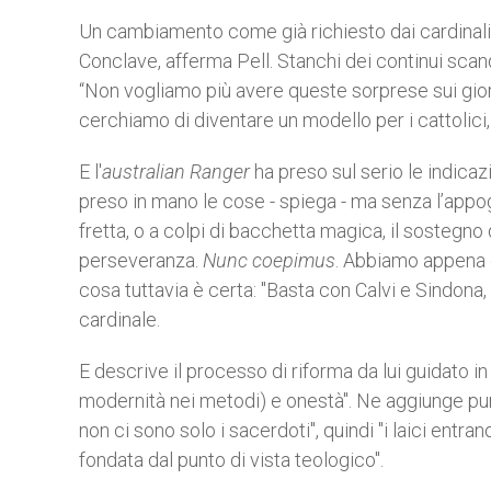
Un cambiamento come già richiesto dai cardinali
Conclave, afferma Pell. Stanchi dei continui scand
“Non vogliamo più avere queste sorprese sui giorn
cerchiamo di diventare un modello per i cattolici,
E l'
australian Ranger
ha preso sul serio le indicazi
preso in mano le cose - spiega - ma senza l’ap
fretta, o a colpi di bacchetta magica, il sostegn
perseveranza.
Nunc coepimus
. Abbiamo appena 
cosa tuttavia è certa: "Basta con Calvi e Sindona,
cardinale.
E descrive il processo di riforma da lui guidato in
modernità nei metodi) e onestà". Ne aggiunge pure 
non ci sono solo i sacerdoti", quindi "i laici entr
fondata dal punto di vista teologico".