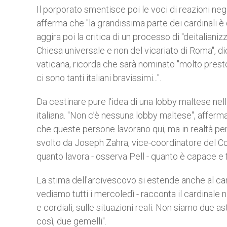
Il porporato smentisce poi le voci di reazioni neg
afferma che "la grandissima parte dei cardinali è 
aggira poi la critica di un processo di "deitalianiz
Chiesa universale e non del vicariato di Roma", 
vaticana, ricorda che sarà nominato "molto presto"
ci sono tanti italiani bravissimi...".
Da cestinare pure l'idea di una lobby maltese nell
italiana. "Non c’è nessuna lobby maltese", afferma
che queste persone lavorano qui, ma in realtà pers
svolto da Joseph Zahra, vice-coordinatore del Co
quanto lavora - osserva Pell - quanto è capace e 
La stima dell'arcivescovo si estende anche al card
vediamo tutti i mercoledì - racconta il cardinale n
e cordiali, sulle situazioni reali. Non siamo due as
così, due gemelli".