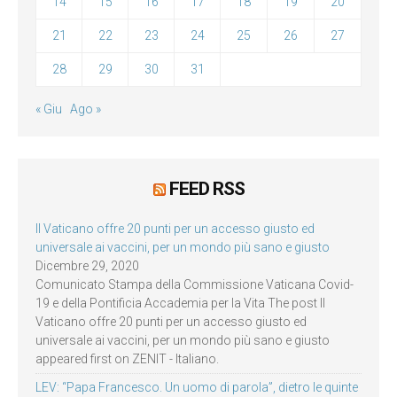
14
15
16
17
18
19
20
21
22
23
24
25
26
27
28
29
30
31
« Giu
Ago »
FEED RSS
Il Vaticano offre 20 punti per un accesso giusto ed
universale ai vaccini, per un mondo più sano e giusto
Dicembre 29, 2020
Comunicato Stampa della Commissione Vaticana Covid-
19 e della Pontificia Accademia per la Vita The post Il
Vaticano offre 20 punti per un accesso giusto ed
universale ai vaccini, per un mondo più sano e giusto
appeared first on ZENIT - Italiano.
LEV: “Papa Francesco. Un uomo di parola”, dietro le quinte