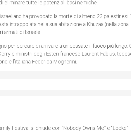
di eliminare tutte le potenziali basi nemiche.
o israeliano ha provocato la morte di almeno 23 palestinesi. 
masta intrappolata nella sua abitazione a Khuzaa (nella zona
i armati di Israele.
o per cercare di arrivare a un cessate il fuoco più lungo.
Kerry e ministri degli Esteri francese Laurent Fabius, tede
nd e l’italiana Federica Mogherini.
 Family Festival si chiude con “Nobody Owns Me” e “Locke”