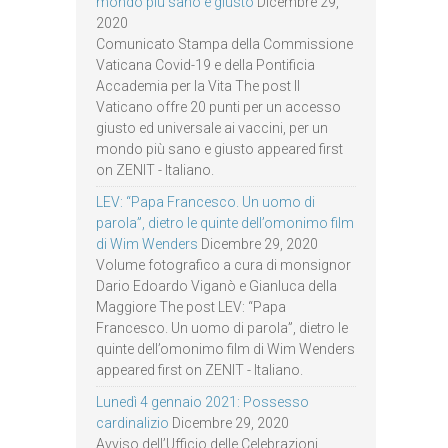
mondo più sano e giusto
Dicembre 29,
2020
Comunicato Stampa della Commissione
Vaticana Covid-19 e della Pontificia
Accademia per la Vita The post Il
Vaticano offre 20 punti per un accesso
giusto ed universale ai vaccini, per un
mondo più sano e giusto appeared first
on ZENIT - Italiano.
LEV: “Papa Francesco. Un uomo di
parola”, dietro le quinte dell’omonimo film
di Wim Wenders
Dicembre 29, 2020
Volume fotografico a cura di monsignor
Dario Edoardo Viganò e Gianluca della
Maggiore The post LEV: “Papa
Francesco. Un uomo di parola”, dietro le
quinte dell’omonimo film di Wim Wenders
appeared first on ZENIT - Italiano.
Lunedì 4 gennaio 2021: Possesso
cardinalizio
Dicembre 29, 2020
Avviso dell’Ufficio delle Celebrazioni