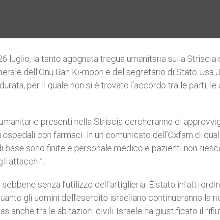
 26 luglio, la tanto agognata tregua umanitaria sulla Striscia 
enerale dell’Onu Ban Ki-moon e del segretario di Stato Usa 
durata, per il quale non si è trovato l’accordo tra le parti; le
umanitarie presenti nella Striscia cercheranno di approvvi
i ospedali con farmaci. In un comunicato dell’Oxfam di qua
i di base sono finite e personale medico e pazienti non ries
li attacchi”.
ebbene senza l’utilizzo dell’artiglieria. È stato infatti ordin
n quanto gli uomini dell’esercito israeliano continueranno la r
anche tra le abitazioni civili. Israele ha giustificato il rifiu