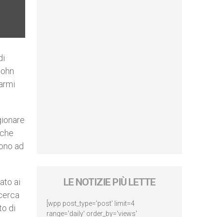
di
John
 armi
gionare
lche
cono ad
LE NOTIZIE PIÙ LETTE
ato ai
icerca
[wpp post_type='post' limit=4
to di
range='daily' order_by='views'