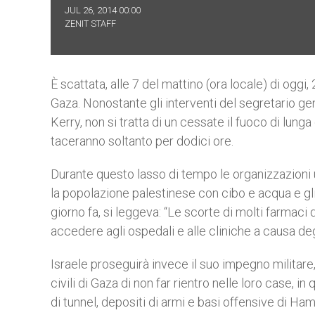
JUL 26, 2014 00:00
ZENIT STAFF
È scattata, alle 7 del mattino (ora locale) di oggi,
Gaza. Nonostante gli interventi del segretario g
Kerry, non si tratta di un cessate il fuoco di lunga 
taceranno soltanto per dodici ore.
Durante questo lasso di tempo le organizzazioni 
la popolazione palestinese con cibo e acqua e gl
giorno fa, si leggeva: “Le scorte di molti farmac
accedere agli ospedali e alle cliniche a causa deg
Israele proseguirà invece il suo impegno militare, s
civili di Gaza di non far rientro nelle loro case, i
di tunnel, depositi di armi e basi offensive di Hamas 