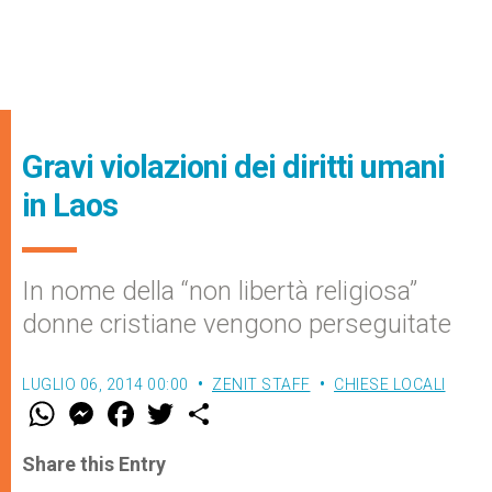
Gravi violazioni dei diritti umani
in Laos
In nome della “non libertà religiosa”
donne cristiane vengono perseguitate
LUGLIO 06, 2014 00:00
ZENIT STAFF
CHIESE LOCALI
W
M
F
T
S
h
e
a
w
h
a
s
c
i
a
t
s
e
t
r
Share this Entry
s
e
b
t
e