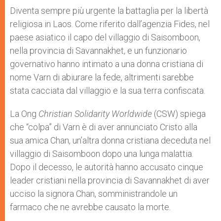
A
n
o
e
p
g
o
r
Diventa sempre più urgente la battaglia per la libertà
p
e
k
religiosa in Laos. Come riferito dall’agenzia Fides, nel
r
paese asiatico il capo del villaggio di Saisomboon,
nella provincia di Savannakhet, e un funzionario
governativo hanno intimato a una donna cristiana di
nome Varn di abiurare la fede, altrimenti sarebbe
stata cacciata dal villaggio e la sua terra confiscata.
La Ong
Christian Solidarity Worldwide
(CSW) spiega
che “colpa” di Varn è di aver annunciato Cristo alla
sua amica Chan, un’altra donna cristiana deceduta nel
villaggio di Saisomboon dopo una lunga malattia.
Dopo il decesso, le autorità hanno accusato cinque
leader cristiani nella provincia di Savannakhet di aver
ucciso la signora Chan, somministrandole un
farmaco che ne avrebbe causato la morte.