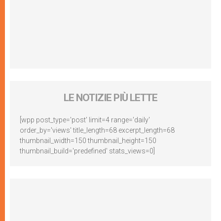
LE NOTIZIE PIÙ LETTE
[wpp post_type='post' limit=4 range='daily'
order_by='views' title_length=68 excerpt_length=68
thumbnail_width=150 thumbnail_height=150
thumbnail_build='predefined' stats_views=0]