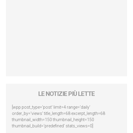
LE NOTIZIE PIÙ LETTE
[wpp post_type='post' limit=4 range='daily'
order_by='views' title_length=68 excerpt_length=68
thumbnail_width=150 thumbnail_height=150
thumbnail_build='predefined' stats_views=0]