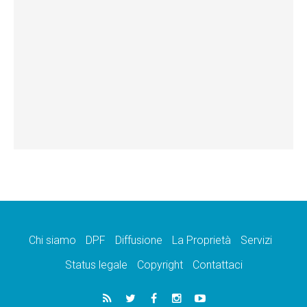
Chi siamo
DPF
Diffusione
La Proprietà
Servizi
Status legale
Copyright
Contattaci