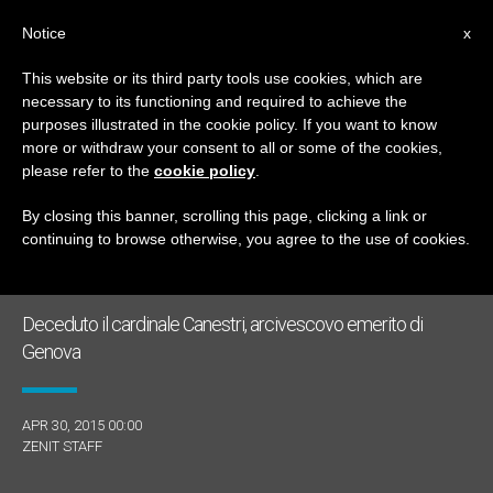
IT
Notice
x
This website or its third party tools use cookies, which are
necessary to its functioning and required to achieve the
MESE
purposes illustrated in the cookie policy. If you want to know
Aprile, 2015
more or withdraw your consent to all or some of the cookies,
please refer to the
cookie policy
.
By closing this banner, scrolling this page, clicking a link or
continuing to browse otherwise, you agree to the use of cookies.
ULTIME NOTIZIE
Deceduto il cardinale Canestri, arcivescovo emerito di
Genova
APR 30, 2015 00:00
ZENIT STAFF