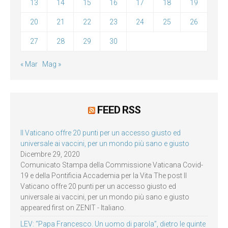
13
14
15
16
17
18
19
20
21
22
23
24
25
26
27
28
29
30
« Mar
Mag »
FEED RSS
Il Vaticano offre 20 punti per un accesso giusto ed
universale ai vaccini, per un mondo più sano e giusto
Dicembre 29, 2020
Comunicato Stampa della Commissione Vaticana Covid-
19 e della Pontificia Accademia per la Vita The post Il
Vaticano offre 20 punti per un accesso giusto ed
universale ai vaccini, per un mondo più sano e giusto
appeared first on ZENIT - Italiano.
LEV: “Papa Francesco. Un uomo di parola”, dietro le quinte