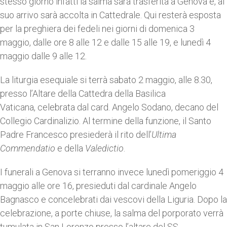
stesso giorno infatti la salma sarà trasferita a Genova e, al
suo arrivo sarà accolta in Cattedrale. Qui resterà esposta
per la preghiera dei fedeli nei giorni di domenica 3
maggio, dalle ore 8 alle 12 e dalle 15 alle 19, e lunedì 4
maggio dalle 9 alle 12.
La liturgia esequiale si terrà sabato 2 maggio, alle 8.30,
presso l’Altare della Cattedra della Basilica
Vaticana, celebrata dal card. Angelo Sodano, decano del
Collegio Cardinalizio. Al termine della funzione, il Santo
Padre Francesco presiederà il rito dell’
Ultima
Commendatio
e della
Valedictio
.
I funerali a Genova si terranno invece lunedì pomeriggio 4
maggio alle ore 16, presieduti dal cardinale Angelo
Bagnasco e concelebrati dai vescovi della Liguria. Dopo la
celebrazione, a porte chiuse, la salma del porporato verrà
tumulata in San Lorenzo presso l’altare del SS.