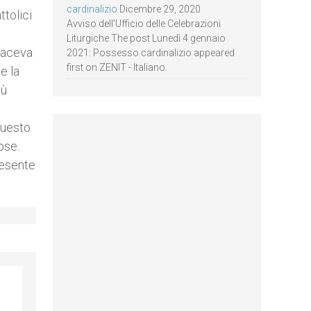
cardinalizio
Dicembre 29, 2020
tolici
Avviso dell’Ufficio delle Celebrazioni
Liturgiche The post Lunedì 4 gennaio
faceva
2021: Possesso cardinalizio appeared
first on ZENIT - Italiano.
e la
iù
questo
ose.
resente