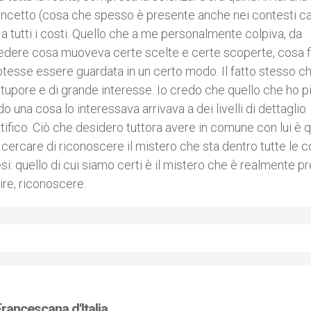
oncetto (cosa che spesso è presente anche nei contesti cat
a tutti i costi. Quello che a me personalmente colpiva, da
vedere cosa muoveva certe scelte e certe scoperte, cosa 
otesse essere guardata in un certo modo. Il fatto stesso ch
tupore e di grande interesse. Io credo che quello che ho p
 una cosa lo interessava arrivava a dei livelli di dettaglio
fico. Ciò che desidero tuttora avere in comune con lui è 
 cercare di riconoscere il mistero che sta dentro tutte le c
i: quello di cui siamo certi è il mistero che è realmente p
ire, riconoscere.
Francescana d'Italia