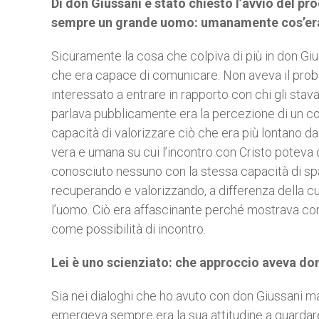
Di don Giussani è stato chiesto l’avvio del pro
sempre un grande uomo: umanamente cos’era c
Sicuramente la cosa che colpiva di più in don Giu
che era capace di comunicare. Non aveva il probl
interessato a entrare in rapporto con chi gli stav
parlava pubblicamente era la percezione di un co
capacità di valorizzare ciò che era più lontano dal
vera e umana su cui l’incontro con Cristo potev
conosciuto nessuno con la stessa capacità di spa
recuperando e valorizzando, a differenza della cu
l’uomo. Ciò era affascinante perché mostrava com
come possibilità di incontro.
Lei è uno scienziato: che approccio aveva do
Sia nei dialoghi che ho avuto con don Giussani ma
emergeva sempre era la sua attitudine a guardare t