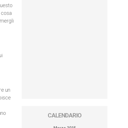
questo
u cosa
imergli
ui
re un
pisce
uno
CALENDARIO