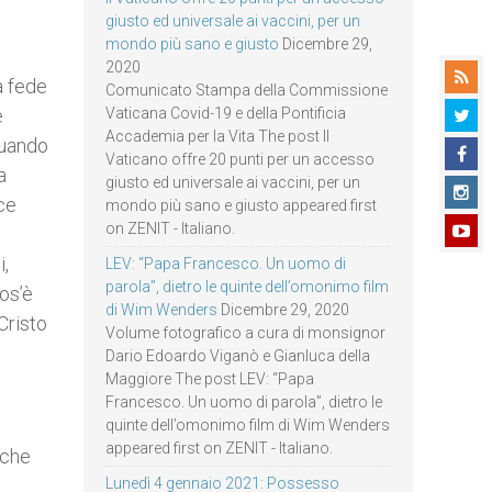
giusto ed universale ai vaccini, per un
mondo più sano e giusto
Dicembre 29,
2020
a fede
Comunicato Stampa della Commissione
e
Vaticana Covid-19 e della Pontificia
Accademia per la Vita The post Il
quando
Vaticano offre 20 punti per un accesso
a
giusto ed universale ai vaccini, per un
ice
mondo più sano e giusto appeared first
on ZENIT - Italiano.
i,
LEV: “Papa Francesco. Un uomo di
parola”, dietro le quinte dell’omonimo film
os’è
di Wim Wenders
Dicembre 29, 2020
Cristo
Volume fotografico a cura di monsignor
Dario Edoardo Viganò e Gianluca della
Maggiore The post LEV: “Papa
Francesco. Un uomo di parola”, dietro le
quinte dell’omonimo film di Wim Wenders
appeared first on ZENIT - Italiano.
 che
Lunedì 4 gennaio 2021: Possesso