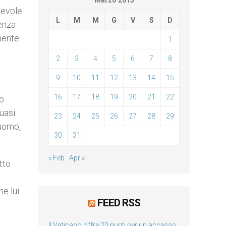
Marzo 2015
pevole
L
M
M
G
V
S
D
enza
mente
1
2
3
4
5
6
7
8
9
10
11
12
13
14
15
16
17
18
19
20
21
22
mo
uasi
23
24
25
26
27
28
29
’uomo,
30
31
« Feb
Apr »
tto
he lui
FEED RSS
Il Vaticano offre 20 punti per un accesso