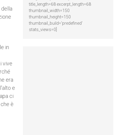
title_length=68 excerpt_length=68
 della
thumbnail_width=150
azione
thumbnail_height=150
thumbnail_build='predefined'
stats_views=0]
le in
i vive
erché
he era
’alto e
apa ci
 che è