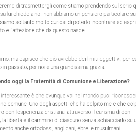
eremo di trasmettergli come stiamo prendendo sul serio 
 lui chiede a noi: non abbiamo un pensiero particolare s
siamo soltanto molto curiosi di poterlo incontrare ed espr
to e l’affezione che da questo nasce.
mo, ma capisco che ciò avrebbe dei limiti oggettivi, per c
in passato, per noi è una grandissima grazia.
vendo oggi la Fraternità di Comunione e Liberazione?
più interessante è che ovunque vai nel mondo puoi riconosce
igine comune. Uno degli aspetti che ha colpito me e che col
ro con l’esperienza cristiana, attraverso il carisma di don
 la libertà e il cammino di ciascuno senza schiacciarlo su 
mento anche ortodossi, anglicani, ebrei e musulmani.