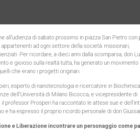
one all’udienza di sabato prossimo in piazza San Pietro con
 appartenenti ad ogni settore della società: missionari,
scienziati. Per ricordare, a dieci anni dalla scomparsa, don Lu
nto e gioioso sulla realtà tutta, ha generato un movimento 
lli che erano i progetti originari.
osperi, esperto di nanotecnologia e ricercatore in Biochimic
nze dell’Università di Milano Bicocca, e vicepresidente di
l professor Prosperi ha raccontato le attese sue e dell’in
 e ha espresso il proprio ricordo personale di don Giussan
nione e Liberazione incontrare un personaggio come p