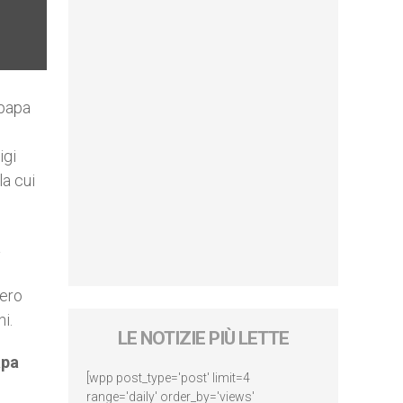
 papa
igi
la cui
a
tero
i.
LE NOTIZIE PIÙ LETTE
apa
[wpp post_type='post' limit=4
range='daily' order_by='views'