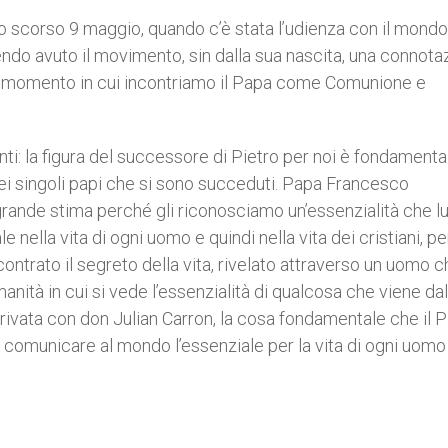
o lo scorso 9 maggio, quando c’è stata l’udienza con il mondo
avendo avuto il movimento, sin dalla sua nascita, una connot
o momento in cui incontriamo il Papa come Comunione e
nti: la figura del successore di Pietro per noi è fondamenta
dei singoli papi che si sono succeduti. Papa Francesco
rande stima perché gli riconosciamo un’essenzialità che lu
 nella vita di ogni uomo e quindi nella vita dei cristiani, p
contrato il segreto della vita, rivelato attraverso un uomo c
à in cui si vede l’essenzialità di qualcosa che viene dall
privata con don Julian Carron, la cosa fondamentale che il P
 a comunicare al mondo l’essenziale per la vita di ogni uomo