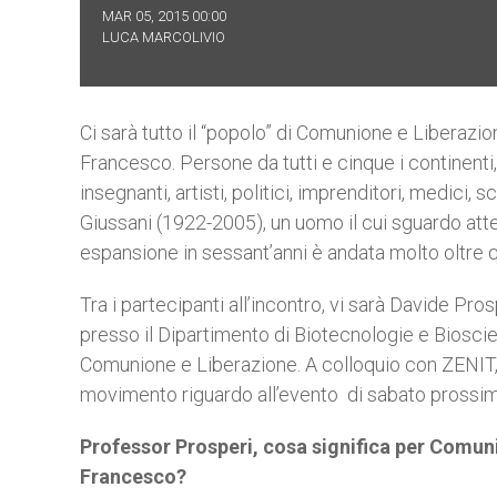
MAR 05, 2015 00:00
LUCA MARCOLIVIO
Ci sarà tutto il “popolo” di Comunione e Liberazi
Francesco. Persone da tutti e cinque i continenti,
insegnanti, artisti, politici, imprenditori, medici, 
Giussani (1922-2005), un uomo il cui sguardo atte
espansione in sessant’anni è andata molto oltre que
Tra i partecipanti all’incontro, vi sarà Davide Pr
presso il Dipartimento di Biotecnologie e Bioscie
Comunione e Liberazione. A colloquio con ZENIT, i
movimento riguardo all’evento di sabato prossimo
Professor Prosperi, cosa significa per Comu
Francesco?