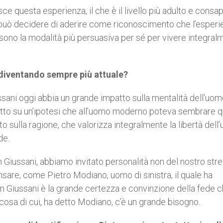
ce questa esperienza, il che è il livello più adulto e consa
i può decidere di aderire come riconoscimento che l’esperi
 sono la modalità più persuasiva per sé per vivere integral
 diventando sempre più attuale?
ssani oggi abbia un grande impatto sulla mentalità dell’uo
to su un’ipotesi che all’uomo moderno poteva sembrare q
to sulla ragione, che valorizza integralmente la libertà dell
de.
 Giussani, abbiamo invitato personalità non del nostro stre
sare, come Pietro Modiano, uomo di sinistra, il quale ha
on Giussani è la grande certezza e convinzione della fede c
cosa di cui, ha detto Modiano, c’è un grande bisogno.