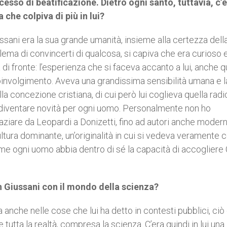
cesso di beatificazione. Dietro ogni santo, tuttavia, c’è
he colpiva di più in lui?
ssani era la sua grande umanità, insieme alla certezza dell
ema di convincerti di qualcosa, si capiva che era curioso 
a di fronte: l’esperienza che si faceva accanto a lui, anche 
involgimento. Aveva una grandissima sensibilità umana e l
la concezione cristiana, di cui però lui coglieva quella rad
a diventare novità per ogni uomo. Personalmente non ho
ziare da Leopardi a Donizetti, fino ad autori anche modern
ltura dominante, un’originalità in cui si vedeva veramente c
e ogni uomo abbia dentro di sé la capacità di accogliere 
n Giussani con il mondo della scienza?
 anche nelle cose che lui ha detto in contesti pubblici, ciò
utta la realtà, compresa la scienza. C’era quindi in lui una