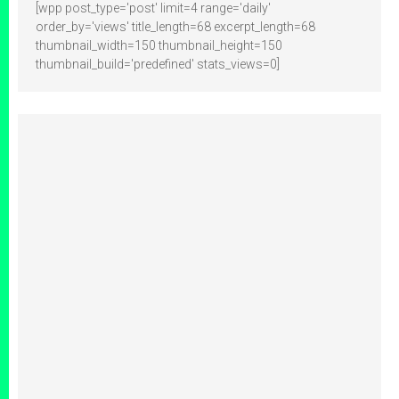
[wpp post_type='post' limit=4 range='daily'
order_by='views' title_length=68 excerpt_length=68
thumbnail_width=150 thumbnail_height=150
thumbnail_build='predefined' stats_views=0]