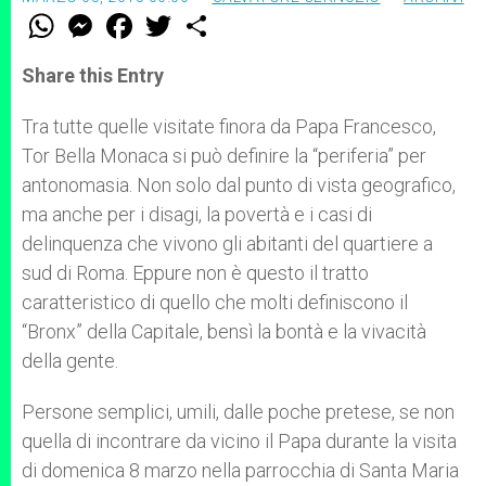
W
M
F
T
S
h
e
a
w
h
a
s
c
i
a
t
s
e
t
r
Share this Entry
s
e
b
t
e
A
n
o
e
p
g
o
r
Tra tutte quelle visitate finora da Papa Francesco,
p
e
k
Tor Bella Monaca si può definire la “periferia” per
r
antonomasia. Non solo dal punto di vista geografico,
ma anche per i disagi, la povertà e i casi di
delinquenza che vivono gli abitanti del quartiere a
sud di Roma. Eppure non è questo il tratto
caratteristico di quello che molti definiscono il
“Bronx” della Capitale, bensì la bontà e la vivacità
della gente.
Persone semplici, umili, dalle poche pretese, se non
quella di incontrare da vicino il Papa durante la visita
di domenica 8 marzo nella parrocchia di Santa Maria