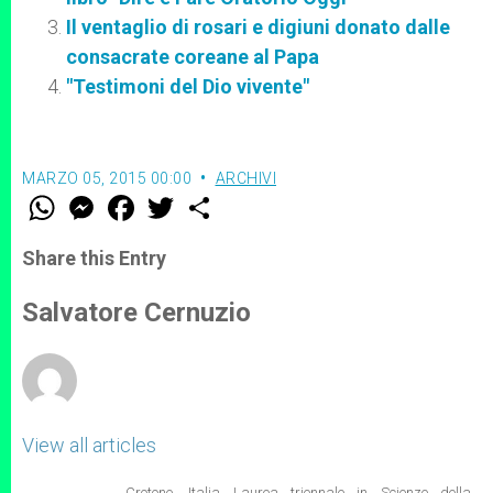
Il ventaglio di rosari e digiuni donato dalle
consacrate coreane al Papa
"Testimoni del Dio vivente"
MARZO 05, 2015 00:00
ARCHIVI
W
M
F
T
S
h
e
a
w
h
a
s
c
i
a
t
s
e
t
r
Share this Entry
s
e
b
t
e
A
n
o
e
p
g
o
r
Salvatore Cernuzio
p
e
k
r
View all articles
Crotone, Italia Laurea triennale in Scienze della