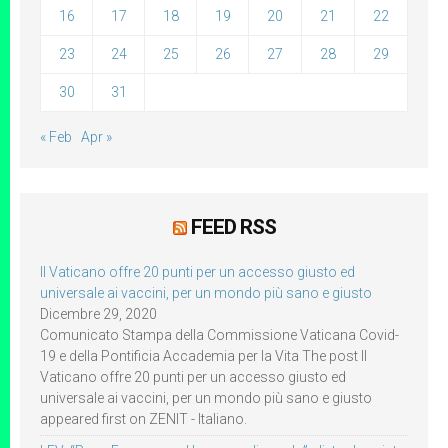
16
17
18
19
20
21
22
23
24
25
26
27
28
29
30
31
« Feb
Apr »
FEED RSS
Il Vaticano offre 20 punti per un accesso giusto ed
universale ai vaccini, per un mondo più sano e giusto
Dicembre 29, 2020
Comunicato Stampa della Commissione Vaticana Covid-
19 e della Pontificia Accademia per la Vita The post Il
Vaticano offre 20 punti per un accesso giusto ed
universale ai vaccini, per un mondo più sano e giusto
appeared first on ZENIT - Italiano.