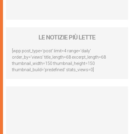
LE NOTIZIE PIÙ LETTE
[wpp post_type='post' limit=4 range='daily'
order_by='views' title_length=68 excerpt_length=68
thumbnail_width=150 thumbnail_height=150
thumbnail_build='predefined' stats_views=0]