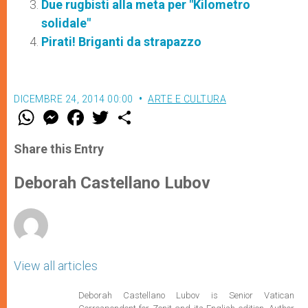
Due rugbisti alla meta per "Kilometro
solidale"
Pirati! Briganti da strapazzo
DICEMBRE 24, 2014 00:00
ARTE E CULTURA
W
M
F
T
S
h
e
a
w
h
a
s
c
i
a
t
s
e
t
r
Share this Entry
s
e
b
t
e
A
n
o
e
p
g
o
r
Deborah Castellano Lubov
p
e
k
r
View all articles
Deborah Castellano Lubov is Senior Vatican