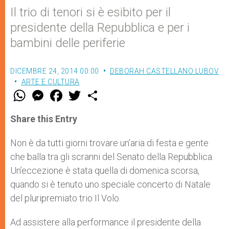
Il trio di tenori si è esibito per il
presidente della Repubblica e per i
bambini delle periferie
DICEMBRE 24, 2014 00:00
DEBORAH CASTELLANO LUBOV
ARTE E CULTURA
W
M
F
T
S
h
e
a
w
h
a
s
c
i
a
t
s
e
t
r
Share this Entry
s
e
b
t
e
A
n
o
e
p
g
o
r
Non è da tutti giorni trovare un’aria di festa e gente
p
e
k
che balla tra gli scranni del Senato della Repubblica.
r
Un’eccezione è stata quella di domenica scorsa,
quando si è tenuto uno speciale concerto di Natale
del pluripremiato trio Il Volo.
Ad assistere alla performance il presidente della