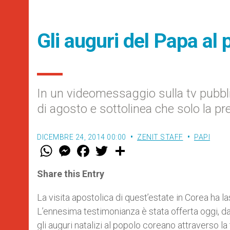
Gli auguri del Papa al
In un videomessaggio sulla tv pubbl
di agosto e sottolinea che solo la pr
DICEMBRE 24, 2014 00:00
ZENIT STAFF
PAPI
W
M
F
T
S
h
e
a
w
h
a
s
c
i
a
t
s
e
t
r
Share this Entry
s
e
b
t
e
A
n
o
e
p
g
o
r
La visita apostolica di quest’estate in Corea ha 
p
e
k
L’ennesima testimonianza è stata offerta oggi, da
r
gli auguri natalizi al popolo coreano attraverso 