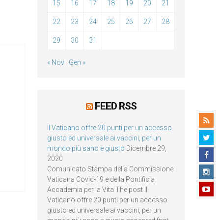
15
16
17
18
19
20
21
22
23
24
25
26
27
28
29
30
31
« Nov
Gen »
FEED RSS
Il Vaticano offre 20 punti per un accesso
giusto ed universale ai vaccini, per un
mondo più sano e giusto
Dicembre 29,
2020
Comunicato Stampa della Commissione
Vaticana Covid-19 e della Pontificia
Accademia per la Vita The post Il
Vaticano offre 20 punti per un accesso
giusto ed universale ai vaccini, per un