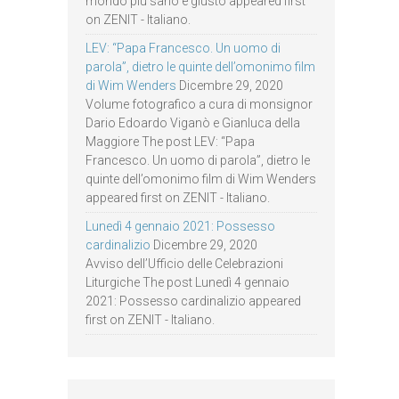
mondo più sano e giusto appeared first
on ZENIT - Italiano.
LEV: “Papa Francesco. Un uomo di
parola”, dietro le quinte dell’omonimo film
di Wim Wenders
Dicembre 29, 2020
Volume fotografico a cura di monsignor
Dario Edoardo Viganò e Gianluca della
Maggiore The post LEV: “Papa
Francesco. Un uomo di parola”, dietro le
quinte dell’omonimo film di Wim Wenders
appeared first on ZENIT - Italiano.
Lunedì 4 gennaio 2021: Possesso
cardinalizio
Dicembre 29, 2020
Avviso dell’Ufficio delle Celebrazioni
Liturgiche The post Lunedì 4 gennaio
2021: Possesso cardinalizio appeared
first on ZENIT - Italiano.