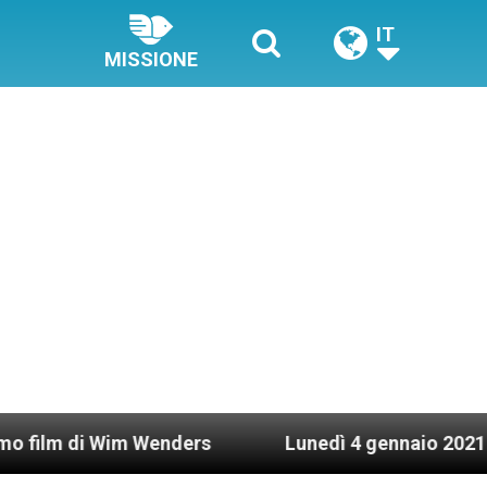
IT
MISSIONE
 Wim Wenders
Lunedì 4 gennaio 2021: Possesso c