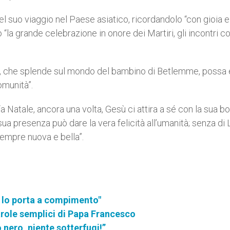
el suo viaggio nel Paese asiatico, ricordandolo “con gioia e
 “la grande celebrazione in onore dei Martiri, gli incontri co
a -, che splende sul mondo del bambino di Betlemme, possa
omunità”.
a Natale, ancora una volta, Gesù ci attira a sé con la sua b
sua presenza può dare la vera felicità all’umanità; senza di 
 sempre nuova e bella”.
a lo porta a compimento"
parole semplici di Papa Francesco
 nero, niente sotterfugi!”