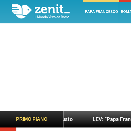
PAPA FRANCESCO
ROM
o più sano e giusto
LEV: “Papa Francesco. Un u
PRIMO PIANO