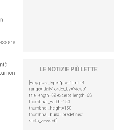
n i
 essere
ontà
LE NOTIZIE PIÙ LETTE
Lui non
[wpp post_type='post' limit=4
range='daily' order_by='views'
title_length=68 excerpt_length=68
thumbnail_width=150
thumbnail_height=150
thumbnail_build='predefined'
stats_views=0]