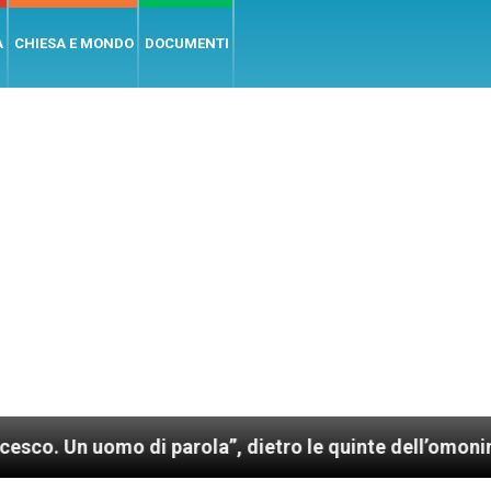
A
CHIESA E MONDO
DOCUMENTI
omo di parola”, dietro le quinte dell’omonimo film di