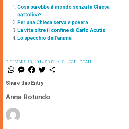
Cosa sarebbe il mondo senza la Chiesa
cattolica?
Per una Chiesa serva e povera
La vita oltre il confine di Carlo Acutis
Lo specchio dell'anima
DICEMBRE 13, 2014 00:00
CHIESE LOCALI
W
M
F
T
S
h
e
a
w
h
a
s
c
i
a
t
s
e
t
r
Share this Entry
s
e
b
t
e
A
n
o
e
p
g
o
r
Anna Rotundo
p
e
k
r