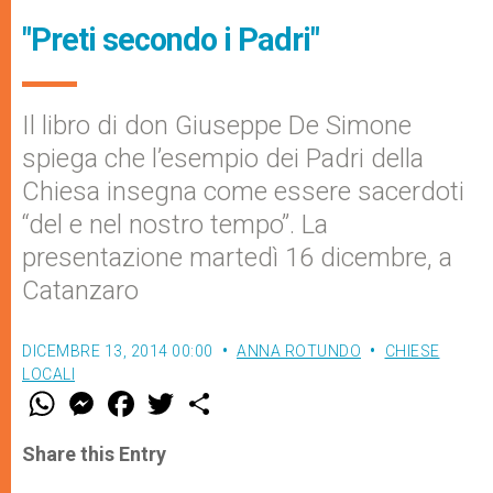
"Preti secondo i Padri"
Il libro di don Giuseppe De Simone
spiega che l’esempio dei Padri della
Chiesa insegna come essere sacerdoti
“del e nel nostro tempo”. La
presentazione martedì 16 dicembre, a
Catanzaro
DICEMBRE 13, 2014 00:00
ANNA ROTUNDO
CHIESE
LOCALI
W
M
F
T
S
h
e
a
w
h
a
s
c
i
a
t
s
e
t
r
Share this Entry
s
e
b
t
e
A
n
o
e