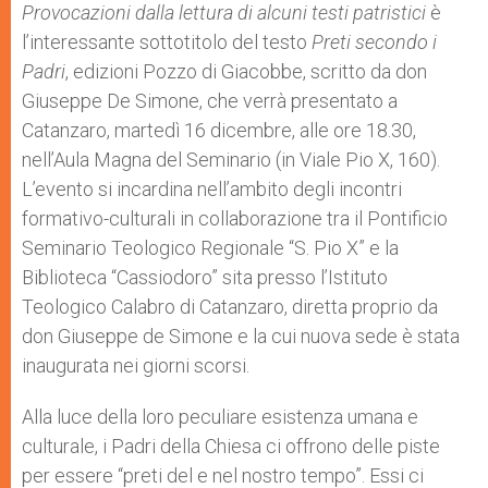
p
g
o
r
Provocazioni dalla lettura di alcuni testi patristici
è
p
e
k
l’interessante sottotitolo del testo
r
Preti secondo i
Padri
, edizioni Pozzo di Giacobbe, scritto da don
Giuseppe De Simone, che verrà presentato a
Catanzaro, martedì 16 dicembre, alle ore 18.30,
nell’Aula Magna del Seminario (in Viale Pio X, 160).
L’evento si incardina nell’ambito degli incontri
formativo-culturali in collaborazione tra il Pontificio
Seminario Teologico Regionale “S. Pio X” e la
Biblioteca “Cassiodoro” sita presso l’Istituto
Teologico Calabro di Catanzaro, diretta proprio da
don Giuseppe de Simone e la cui nuova sede è stata
inaugurata nei giorni scorsi.
Alla luce della loro peculiare esistenza umana e
culturale, i Padri della Chiesa ci offrono delle piste
per essere “preti del e nel nostro tempo”. Essi ci