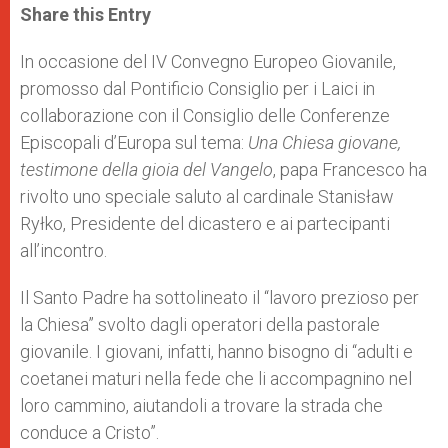
t
s
e
t
r
Share this Entry
s
e
b
t
e
A
n
o
e
p
g
o
r
In occasione del IV Convegno Europeo Giovanile,
p
e
k
promosso dal Pontificio Consiglio per i Laici in
r
collaborazione con il Consiglio delle Conferenze
Episcopali d’Europa sul tema:
Una Chiesa giovane,
testimone della gioia del Vangelo
, papa Francesco ha
rivolto uno speciale saluto al cardinale Stanisław
Ryłko, Presidente del dicastero e ai partecipanti
all’incontro.
Il Santo Padre ha sottolineato il “lavoro prezioso per
la Chiesa” svolto dagli operatori della pastorale
giovanile. I giovani, infatti, hanno bisogno di “adulti e
coetanei maturi nella fede che li accompagnino nel
loro cammino, aiutandoli a trovare la strada che
conduce a Cristo”.