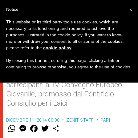
IT
Notice
x
This website or its third party tools use cookies, which are
necessary to its functioning and required to achieve the
purposes illustrated in the cookie policy. If you want to know
Il Papa ai giovani: "L'Europa ha
more or withdraw your consent to all or some of the cookies,
please refer to the
cookie policy
.
bisogno di riscoprire Cristo"
By closing this banner, scrolling this page, clicking a link or
continuing to browse otherwise, you agree to the use of cookies.
Il messaggio di Francesco ai
partecipanti al IV Convegno Europeo
Giovanile, promosso dal Pontificio
Consiglio per i Laici
DICEMBRE 11, 2014 00:00
ZENIT STAFF
PAPI
W
M
F
T
S
h
e
a
w
h
a
s
c
i
a