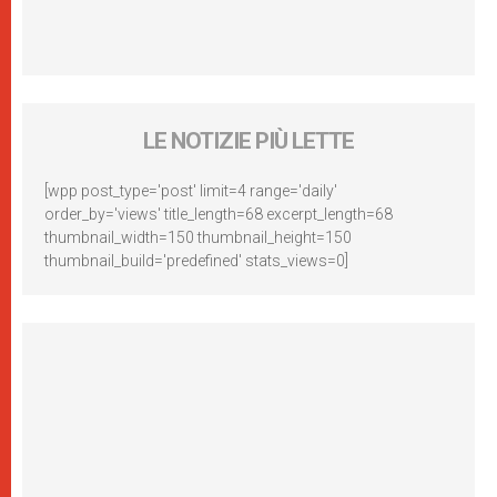
LE NOTIZIE PIÙ LETTE
[wpp post_type='post' limit=4 range='daily'
order_by='views' title_length=68 excerpt_length=68
thumbnail_width=150 thumbnail_height=150
thumbnail_build='predefined' stats_views=0]