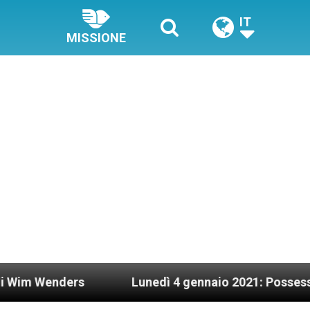
IT
MISSIONE
ers
Lunedì 4 gennaio 2021: Possesso cardinali