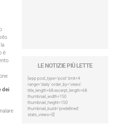
o
ito.
la
o è
mento
LE NOTIZIE PIÙ LETTE
one.
[wpp post_type='post' limit=4
range='daily' order_by='views'
e dei
title_length=68 excerpt_length=68
thumbnail_width=150
thumbnail_height=150
thumbnail_build='predefined'
gnalare
stats_views=0]
a