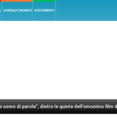
A
CHIESA E MONDO
DOCUMENTI
rola”, dietro le quinte dell’omonimo film di Wim Wend