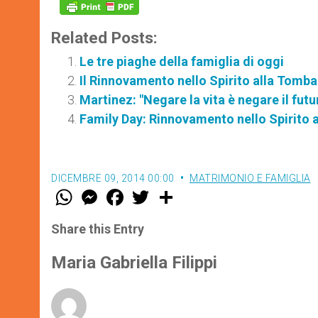
Related Posts:
Le tre piaghe della famiglia di oggi
Il Rinnovamento nello Spirito alla Tomba
Martinez: "Negare la vita è negare il futu
Family Day: Rinnovamento nello Spirito 
DICEMBRE 09, 2014 00:00
MATRIMONIO E FAMIGLIA
W
M
F
T
S
h
e
a
w
h
a
s
c
i
a
t
s
e
t
r
Share this Entry
s
e
b
t
e
A
n
o
e
p
g
o
r
Maria Gabriella Filippi
p
e
k
r