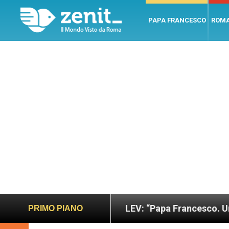
PAPA FRANCESCO
ROM
o e giusto
LEV: “Papa Francesco. Un uomo di pa
PRIMO PIANO