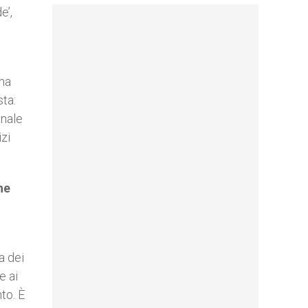
e’,
ana
sta:
anale
zi
he
a dei
e ai
to. È