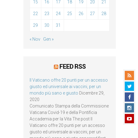
15
16
17
18
19
20
21
22
23
24
25
26
27
28
29
30
31
« Nov
Gen »
FEED RSS
Il Vaticano offre 20 punti per un accesso
giusto ed universale ai vaccini, per un
mondo più sano e giusto
Dicembre 29,
2020
Comunicato Stampa della Commissione
Vaticana Covid-19 e della Pontificia
Accademia per la Vita The post Il
Vaticano offre 20 punti per un accesso
giusto ed universale ai vaccini, per un