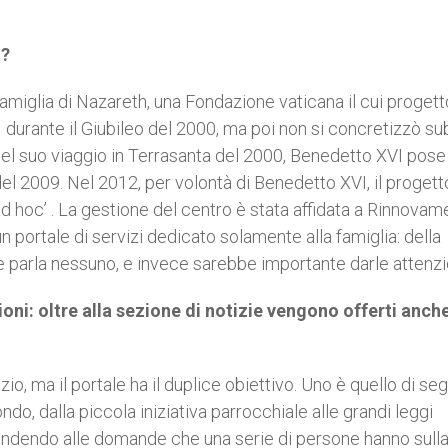
a?
 Famiglia di Nazareth, una Fondazione vaticana il cui progett
I durante il Giubileo del 2000, ma poi non si concretizzò sub
 nel suo viaggio in Terrasanta del 2000, Benedetto XVI pose 
del 2009. Nel 2012, per volontà di Benedetto XVI, il progett
ad hoc’ . La gestione del centro è stata affidata a Rinnova
un portale di servizi dedicato solamente alla famiglia: della
e parla nessuno, e invece sarebbe importante darle attenzi
ioni: oltre alla sezione di notizie vengono offerti anch
zio, ma il portale ha il duplice obiettivo. Uno è quello di se
do, dalla piccola iniziativa parrocchiale alle grandi leggi
ondendo alle domande che una serie di persone hanno sull