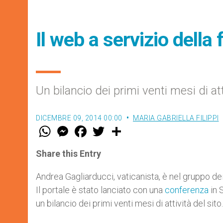
Il web a servizio della 
Un bilancio dei primi venti mesi di att
DICEMBRE 09, 2014 00:00
MARIA GABRIELLA FILIPPI
W
M
F
T
S
h
e
a
w
h
a
s
c
i
a
t
s
e
t
r
Share this Entry
s
e
b
t
e
A
n
o
e
p
g
o
r
Andrea Gagliarducci, vaticanista, è nel gruppo dei
p
e
k
Il portale è stato lanciato con una
conferenza
in 
r
un bilancio dei primi venti mesi di attività del sito.