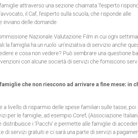
e famiglie attraverso una sezione chiamata ‘l’esperto rispond
avvocato, il Caf, l’esperto sulla scuola, che risponde alle
e inviano delle domande.
Commissione Nazionale Valutazione Film in cui ogni settim
li la famiglia ha un ruolo: un’iniziativa di servizio anche que
a vedere e cosa non vedere? Può sembrare una questione b
venzioni con alcune società di servizi che forniscono servi
le famiglie che non riescono ad arrivare a fine mese: in c
a livello di risparmio delle spese familiari sulle tasse, poi
izi per le famiglie, ad esempio Coref, (Associazione Italian
istribuisce i ‘Pacchi’ e permette alle famiglie di acceder
e di servizi gratuiti e ci sarà una parte di servizi a pagamen