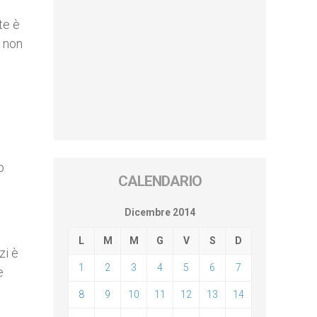
te è
e non
o
CALENDARIO
Dicembre 2014
L
M
M
G
V
S
D
zi è
1
2
3
4
5
6
7
e
8
9
10
11
12
13
14