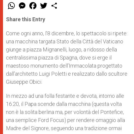
W
M
F
T
S
h
e
a
w
h
a
s
c
i
a
t
s
e
t
r
Share this Entry
s
e
b
t
e
A
n
o
e
p
g
o
r
Come ogni anno, l’8 dicembre, lo spettacolo si ripete:
p
e
k
una macchina targata Stato della Città del Vaticano
r
giunge a piazza Mignanelli, luogo, a ridosso della
centralissima piazza di Spagna, dove si erge il
maestoso monumento dell’Immacolata progettato
dall’architetto Luigi Poletti e realizzato dallo scultore
Giuseppe Obici.
In mezzo ad una folla festante e devota, intorno alle
16.20, il Papa scende dalla macchina (questa volta
non è la solita berlina ma, per volontà del Pontefice,
una semplice Ford Focus) per rendere omaggio alla
Madre del Signore, seguendo una tradizione ormai