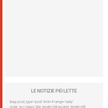
LE NOTIZIE PIÙ LETTE
[wpp post_type='post' limit=4 range='daily'
order_by='views' title_length=68 excerpt_length=68