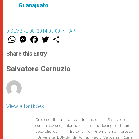
Guanajuato
DICEMBRE 08, 2014 00:00
PAPI
W
M
F
T
S
h
e
a
w
h
a
s
c
i
a
t
s
e
t
r
Share this Entry
s
e
b
t
e
A
n
o
e
p
g
o
r
Salvatore Cernuzio
p
e
k
r
View all articles
Crotone, Italia Laurea triennale in Scienze della
comunicazione, informazione e marketing e Laurea
specialistica in Editoria e Giornalismo presso
l'Università LUMSA di Roma. Radio Vaticana. Roma