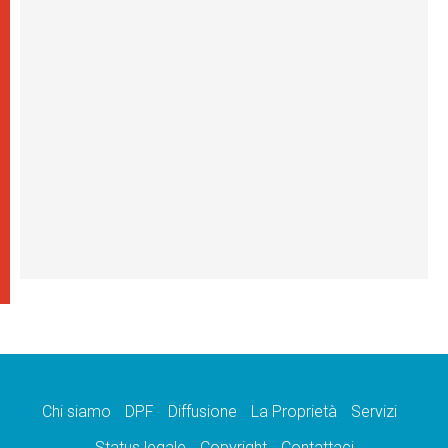
Chi siamo
DPF
Diffusione
La Proprietà
Servizi
Status legale
Copyright
Contattaci