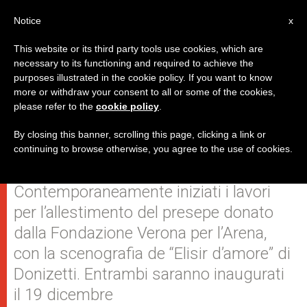
IT
Notice
x
This website or its third party tools use cookies, which are
necessary to its functioning and required to achieve the
purposes illustrated in the cookie policy. If you want to know
Giunto in piazza San Pietro
more or withdraw your consent to all or some of the cookies,
please refer to the
cookie policy
.
l'albero di Natale donato dalla
Calabria
By closing this banner, scrolling this page, clicking a link or
continuing to browse otherwise, you agree to the use of cookies.
Contemporaneamente iniziati i lavori
per l’allestimento del presepe donato
dalla Fondazione Verona per l’Arena,
con la scenografia de “Elisir d’amore” di
Donizetti. Entrambi saranno inaugurati
il 19 dicembre