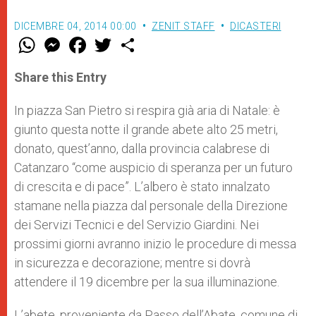
DICEMBRE 04, 2014 00:00
ZENIT STAFF
DICASTERI
W
M
F
T
S
h
e
a
w
h
a
s
c
i
a
t
s
e
t
r
Share this Entry
s
e
b
t
e
A
n
o
e
p
g
o
r
In piazza San Pietro si respira già aria di Natale: è
p
e
k
giunto questa notte il grande abete alto 25 metri,
r
donato, quest’anno, dalla provincia calabrese di
Catanzaro “come auspicio di speranza per un futuro
di crescita e di pace”. L’albero è stato innalzato
stamane nella piazza dal personale della Direzione
dei Servizi Tecnici e del Servizio Giardini. Nei
prossimi giorni avranno inizio le procedure di messa
in sicurezza e decorazione; mentre si dovrà
attendere il 19 dicembre per la sua illuminazione.
L’abete, proveniente da Passo dell’Abate, comune di