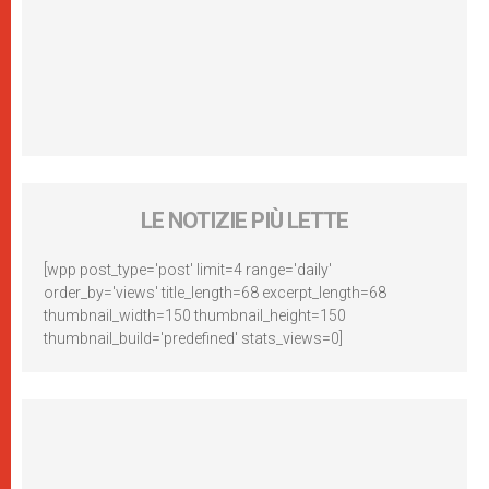
LE NOTIZIE PIÙ LETTE
[wpp post_type='post' limit=4 range='daily'
order_by='views' title_length=68 excerpt_length=68
thumbnail_width=150 thumbnail_height=150
thumbnail_build='predefined' stats_views=0]