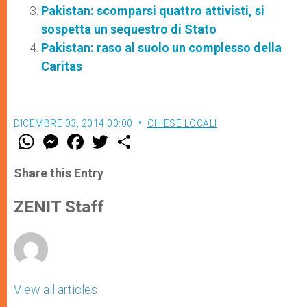
Pakistan: scomparsi quattro attivisti, si
sospetta un sequestro di Stato
Pakistan: raso al suolo un complesso della
Caritas
DICEMBRE 03, 2014 00:00
CHIESE LOCALI
W
M
F
T
S
h
e
a
w
h
a
s
c
i
a
t
s
e
t
r
Share this Entry
s
e
b
t
e
A
n
o
e
p
g
o
r
ZENIT Staff
p
e
k
r
View all articles