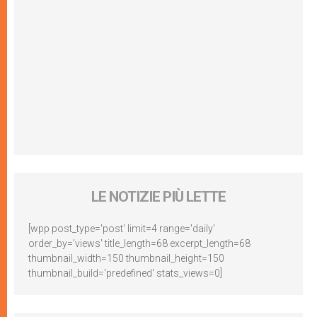
LE NOTIZIE PIÙ LETTE
[wpp post_type='post' limit=4 range='daily'
order_by='views' title_length=68 excerpt_length=68
thumbnail_width=150 thumbnail_height=150
thumbnail_build='predefined' stats_views=0]