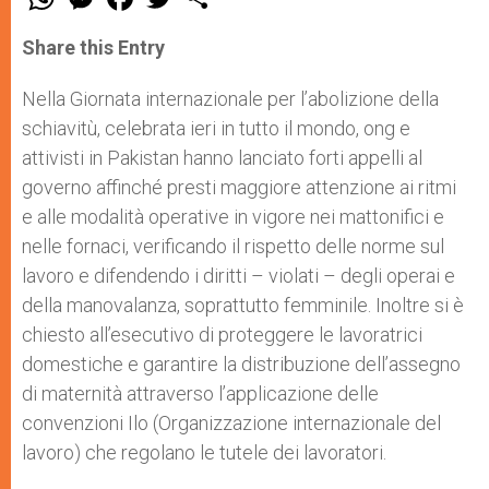
h
e
a
w
h
a
s
c
i
a
t
s
e
t
r
Share this Entry
s
e
b
t
e
A
n
o
e
p
g
o
r
Nella Giornata internazionale per l’abolizione della
p
e
k
schiavitù, celebrata ieri in tutto il mondo, ong e
r
attivisti in Pakistan hanno lanciato forti appelli al
governo affinché presti maggiore attenzione ai ritmi
e alle modalità operative in vigore nei mattonifici e
nelle fornaci, verificando il rispetto delle norme sul
lavoro e difendendo i diritti – violati – degli operai e
della manovalanza, soprattutto femminile. Inoltre si è
chiesto all’esecutivo di proteggere le lavoratrici
domestiche e garantire la distribuzione dell’assegno
di maternità attraverso l’applicazione delle
convenzioni Ilo (Organizzazione internazionale del
lavoro) che regolano le tutele dei lavoratori.