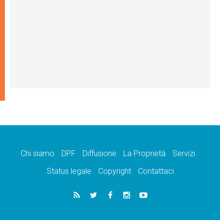
Chi siamo
DPF
Diffusione
La Proprietà
Servizi
Status legale
Copyright
Contattaci