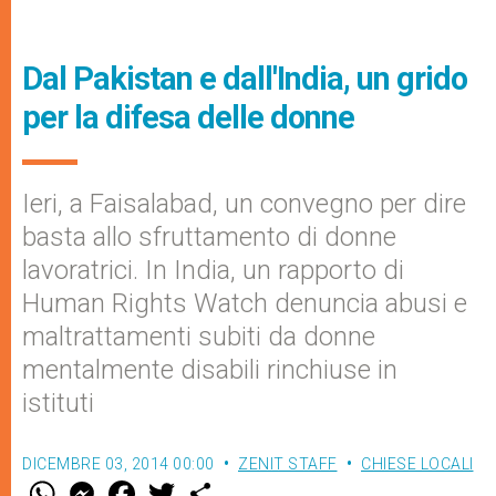
Dal Pakistan e dall'India, un grido
per la difesa delle donne
Ieri, a Faisalabad, un convegno per dire
basta allo sfruttamento di donne
lavoratrici. In India, un rapporto di
Human Rights Watch denuncia abusi e
maltrattamenti subiti da donne
mentalmente disabili rinchiuse in
istituti
DICEMBRE 03, 2014 00:00
ZENIT STAFF
CHIESE LOCALI
W
M
F
T
S