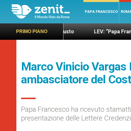
PAPA FRANCESCO
ROM
ndo più sano e giusto
LEV: “Papa Francesco. Un 
PRIMO PIANO
Marco Vinicio Vargas P
ambasciatore del Cost
Papa Francesco ha ricevuto stamattin
presentazione delle Lettere Credenzi