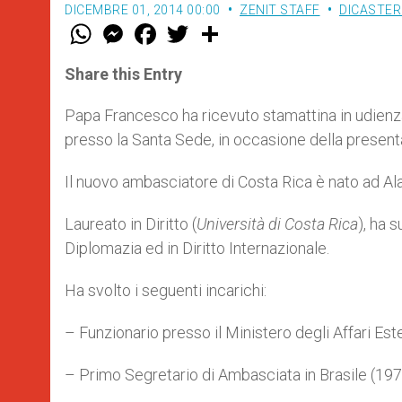
DICEMBRE 01, 2014 00:00
ZENIT STAFF
DICASTER
W
M
F
T
S
h
e
a
w
h
a
s
c
i
a
t
s
e
t
r
Share this Entry
s
e
b
t
e
A
n
o
e
p
g
o
r
Papa Francesco ha ricevuto stamattina in udienz
p
e
k
presso la Santa Sede, in occasione della present
r
Il nuovo ambasciatore di Costa Rica è nato ad Ala
Laureato in Diritto (
Università di Costa Rica
), ha 
Diplomazia ed in Diritto Internazionale.
Ha svolto i seguenti incarichi:
– Funzionario presso il Ministero degli Affari Est
– Primo Segretario di Ambasciata in Brasile (19