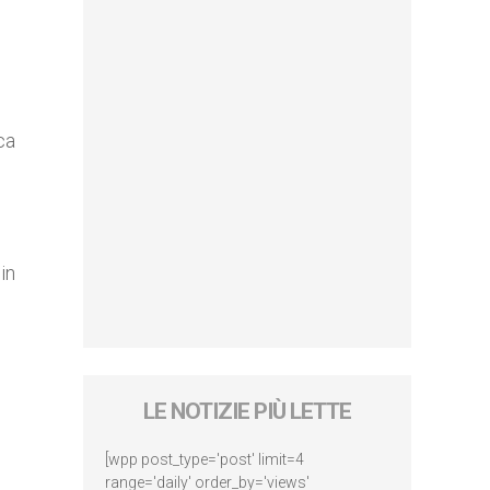
ca
in
LE NOTIZIE PIÙ LETTE
[wpp post_type='post' limit=4
range='daily' order_by='views'