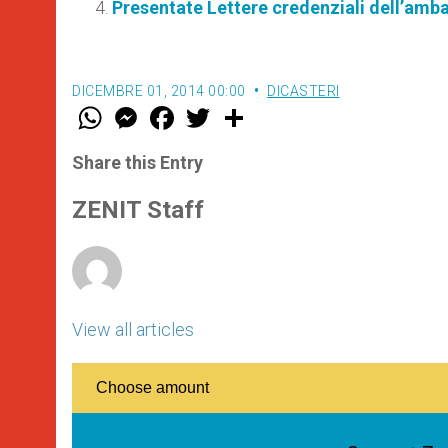
Presentate Lettere credenziali dell’amba
DICEMBRE 01, 2014 00:00
DICASTERI
W
M
F
T
S
h
e
a
w
h
a
s
c
i
a
t
s
e
t
r
Share this Entry
s
e
b
t
e
A
n
o
e
p
g
o
r
ZENIT Staff
p
e
k
r
View all articles