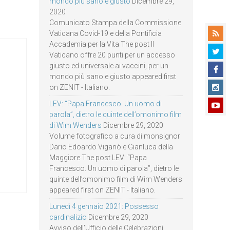
mondo più sano e giusto
Dicembre 29,
2020
Comunicato Stampa della Commissione
Vaticana Covid-19 e della Pontificia
Accademia per la Vita The post Il
Vaticano offre 20 punti per un accesso
giusto ed universale ai vaccini, per un
mondo più sano e giusto appeared first
on ZENIT - Italiano.
LEV: “Papa Francesco. Un uomo di
parola”, dietro le quinte dell’omonimo film
di Wim Wenders
Dicembre 29, 2020
Volume fotografico a cura di monsignor
Dario Edoardo Viganò e Gianluca della
Maggiore The post LEV: “Papa
Francesco. Un uomo di parola”, dietro le
quinte dell’omonimo film di Wim Wenders
appeared first on ZENIT - Italiano.
Lunedì 4 gennaio 2021: Possesso
cardinalizio
Dicembre 29, 2020
Avviso dell’Ufficio delle Celebrazioni