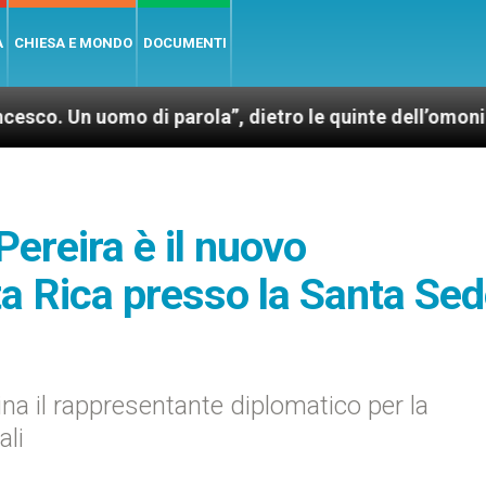
A
CHIESA E MONDO
DOCUMENTI
uomo di parola”, dietro le quinte dell’omonimo film d
ereira è il nuovo
a Rica presso la Santa Se
a il rappresentante diplomatico per la
ali