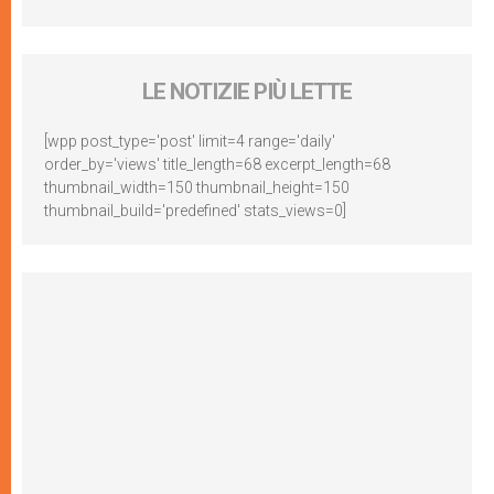
LE NOTIZIE PIÙ LETTE
[wpp post_type='post' limit=4 range='daily'
order_by='views' title_length=68 excerpt_length=68
thumbnail_width=150 thumbnail_height=150
thumbnail_build='predefined' stats_views=0]