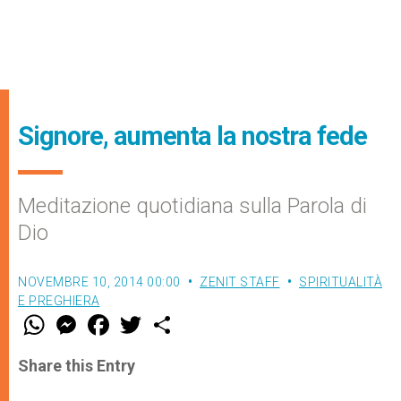
Signore, aumenta la nostra fede
Meditazione quotidiana sulla Parola di
Dio
NOVEMBRE 10, 2014 00:00
ZENIT STAFF
SPIRITUALITÀ
E PREGHIERA
W
M
F
T
S
h
e
a
w
h
a
s
c
i
a
t
s
e
t
r
Share this Entry
s
e
b
t
e
A
n
o
e