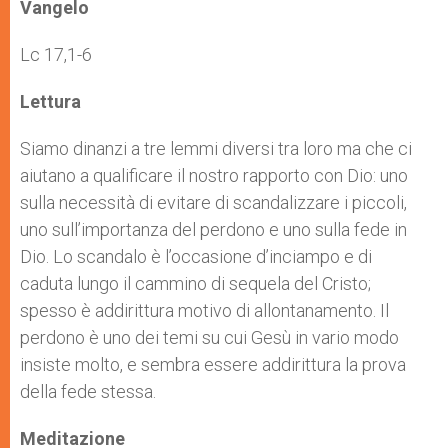
p
g
o
r
Vangelo
p
e
k
r
Lc 17,1-6
Lettura
Siamo dinanzi a tre lemmi diversi tra loro ma che ci
aiutano a qualificare il nostro rapporto con Dio: uno
sulla necessità di evitare di scandalizzare i piccoli,
uno sull’importanza del perdono e uno sulla fede in
Dio. Lo scandalo è l’occasione d’inciampo e di
caduta lungo il cammino di sequela del Cristo;
spesso è addirittura motivo di allontanamento. Il
perdono è uno dei temi su cui Gesù in vario modo
insiste molto, e sembra essere addirittura la prova
della fede stessa.
Meditazione