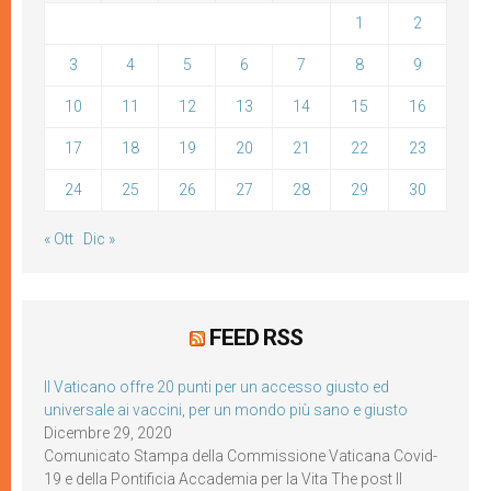
1
2
3
4
5
6
7
8
9
10
11
12
13
14
15
16
17
18
19
20
21
22
23
24
25
26
27
28
29
30
« Ott
Dic »
FEED RSS
Il Vaticano offre 20 punti per un accesso giusto ed
universale ai vaccini, per un mondo più sano e giusto
Dicembre 29, 2020
Comunicato Stampa della Commissione Vaticana Covid-
19 e della Pontificia Accademia per la Vita The post Il