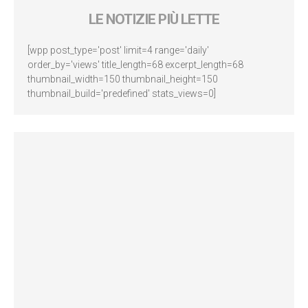
LE NOTIZIE PIÙ LETTE
[wpp post_type='post' limit=4 range='daily'
order_by='views' title_length=68 excerpt_length=68
thumbnail_width=150 thumbnail_height=150
thumbnail_build='predefined' stats_views=0]