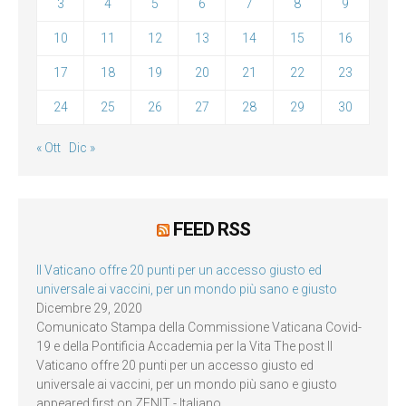
3
4
5
6
7
8
9
10
11
12
13
14
15
16
17
18
19
20
21
22
23
24
25
26
27
28
29
30
« Ott
Dic »
FEED RSS
Il Vaticano offre 20 punti per un accesso giusto ed
universale ai vaccini, per un mondo più sano e giusto
Dicembre 29, 2020
Comunicato Stampa della Commissione Vaticana Covid-
19 e della Pontificia Accademia per la Vita The post Il
Vaticano offre 20 punti per un accesso giusto ed
universale ai vaccini, per un mondo più sano e giusto
appeared first on ZENIT - Italiano.