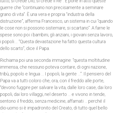
tutto, si crede Dio, si crede il Re”. E pone in atto queste
guerre che “continuano non precisamente a seminare
grano di vita”. È una vera e propria “industria della
distruzione”, afferma Francesco, un sistema in cui “quando
le cose non si possono sistemare, si scartano”. A farne le
spese sono poi i bambini, gli anziani, i giovani senza lavoro,
i popoli…. “Questa devastazione ha fatto questa cultura
dello scarto”, dice il Papa.
Richiama poi una seconda immagine: “questa moltitudine
immensa, che nessuno poteva contare, di ogni nazione,
tribù, popolo e lingua … I popoli, la gente …”. Il pensiero del
Papa va a tutti coloro che, ora, con il freddo alle porte,
“devono fuggire per salvare la vita, dalle loro case, dai loro
popoli, dai loro villaggi, nel deserto … e vivono in tende,
sentono il freddo, senza medicine, affamati … perché il
dio-uomo si è impadronito del Creato, di tutto quel bello