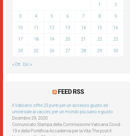
1
2
3
4
5
6
7
8
9
10
11
12
13
14
15
16
17
18
19
20
21
22
23
24
25
26
27
28
29
30
« Ott
Dic »
FEED RSS
Il Vaticano offre 20 punti per un accesso giusto ed
universale ai vaccini, per un mondo più sano e giusto
Dicembre 29, 2020
Comunicato Stampa della Commissione Vaticana Covid-
19 e della Pontificia Accademia per la Vita The post Il