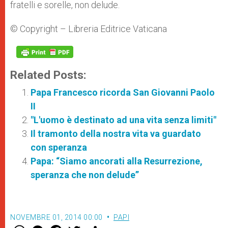
fratelli e sorelle, non delude.
© Copyright – Libreria Editrice Vaticana
Related Posts:
Papa Francesco ricorda San Giovanni Paolo
II
"L'uomo è destinato ad una vita senza limiti"
Il tramonto della nostra vita va guardato
con speranza
Papa: “Siamo ancorati alla Resurrezione,
speranza che non delude”
NOVEMBRE 01, 2014 00:00
PAPI
W
M
F
T
S