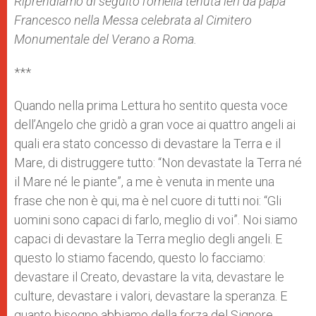
Riprendiamo di seguito l’omelia tenuta ieri da papa
p
e
k
Francesco nella Messa celebrata al Cimitero
r
Monumentale del Verano a Roma.
***
Quando nella prima Lettura ho sentito questa voce
dell’Angelo che gridò a gran voce ai quattro angeli ai
quali era stato concesso di devastare la Terra e il
Mare, di distruggere tutto: “Non devastate la Terra né
il Mare né le piante”, a me è venuta in mente una
frase che non è qui, ma è nel cuore di tutti noi: “Gli
uomini sono capaci di farlo, meglio di voi”. Noi siamo
capaci di devastare la Terra meglio degli angeli. E
questo lo stiamo facendo, questo lo facciamo:
devastare il Creato, devastare la vita, devastare le
culture, devastare i valori, devastare la speranza. E
quanto bisogno abbiamo della forza del Signore