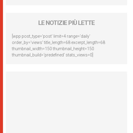
LE NOTIZIE PIÙ LETTE
[wpp post_type='post' limit=4 range='daily'
order_by='views' title_length=68 excerpt_length=68
thumbnail_width=150 thumbnail_height=150
thumbnail_build='predefined' stats_views=0]