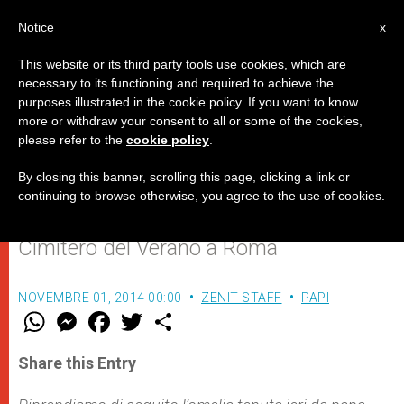
IT
Notice
x
This website or its third party tools use cookies, which are
necessary to its functioning and required to achieve the
purposes illustrated in the cookie policy. If you want to know
"Fermare questa pazza corsa di
more or withdraw your consent to all or some of the cookies,
please refer to the
cookie policy
.
distruzione"
By closing this banner, scrolling this page, clicking a link or
continuing to browse otherwise, you agree to the use of cookies.
Omelia del Papa nella Messa al
Cimitero del Verano a Roma
NOVEMBRE 01, 2014 00:00
ZENIT STAFF
PAPI
W
M
F
T
S
h
e
a
w
h
a
s
c
i
a
t
s
e
t
r
Share this Entry
s
e
b
t
e
A
n
o
e
p
g
o
r