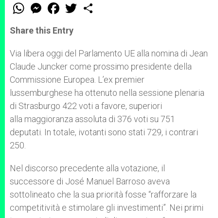
W
M
F
T
S
h
e
a
w
h
a
s
c
i
a
t
s
e
t
r
Share this Entry
s
e
b
t
e
A
n
o
e
p
g
o
r
Via libera oggi del Parlamento UE alla nomina di Jean
p
e
k
Claude Juncker come prossimo presidente della
r
Commissione Europea. L’ex premier
lussemburghese ha ottenuto nella sessione plenaria
di Strasburgo 422 voti a favore, superiori
alla maggioranza assoluta di 376 voti su 751
deputati. In totale, ivotanti sono stati 729, i contrari
250.
Nel discorso precedente alla votazione, il
successore di José Manuel Barroso aveva
sottolineato che la sua priorità fosse “rafforzare la
competitività e stimolare gli investimenti”. Nei primi