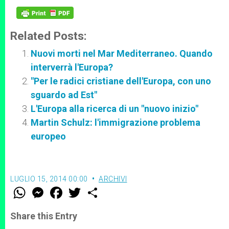
Related Posts:
Nuovi morti nel Mar Mediterraneo. Quando
interverrà l'Europa?
"Per le radici cristiane dell'Europa, con uno
sguardo ad Est"
L'Europa alla ricerca di un "nuovo inizio"
Martin Schulz: l'immigrazione problema
europeo
LUGLIO 15, 2014 00:00
ARCHIVI
W
M
F
T
S
h
e
a
w
h
a
s
c
i
a
t
s
e
t
r
Share this Entry
s
e
b
t
e