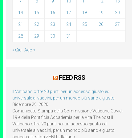
7
8
9
10
11
12
13
14
15
16
17
18
19
20
21
22
23
24
25
26
27
28
29
30
31
« Giu
Ago »
FEED RSS
Il Vaticano offre 20 punti per un accesso giusto ed
universale ai vaccini, per un mondo più sano e giusto
Dicembre 29, 2020
Comunicato Stampa della Commissione Vaticana Covid-
19 e della Pontificia Accademia per la Vita The post Il
Vaticano offre 20 punti per un accesso giusto ed
universale ai vaccini, per un mondo più sano e giusto
appeared first on ZENIT - Italiano.