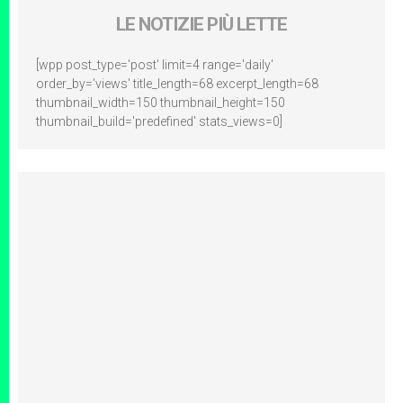
LE NOTIZIE PIÙ LETTE
[wpp post_type='post' limit=4 range='daily'
order_by='views' title_length=68 excerpt_length=68
thumbnail_width=150 thumbnail_height=150
thumbnail_build='predefined' stats_views=0]