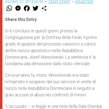
GIUGNO 27, 2014 00:00
ZENIT STAFF
DICASTERI
W
M
F
T
S
h
e
a
w
h
a
s
c
i
a
t
s
e
t
r
Share this Entry
s
e
b
t
e
A
n
o
e
p
g
o
r
Si è concluso in questi giorni, presso la
p
e
k
Congregazione per la Dottrina della Fede, il primo
r
grado di giudizio del processo canonico a carico
dell’ex nunzio apostolico nella Repubblica
Dominicana, Józef Wesolowski. La sentenza è la
condanna alla dimissione dallo stato clericale.
Circa un anno fa, mons. Wesolowski era stato
richiamato e sospeso dal suo servizio in veste di
nunzio nella Repubblica Dominicana in seguito a
gravi accuse di abusi nei confronti di minori.
“L’accusato – si legge in una nota della Sala Stampa