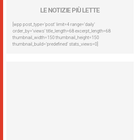
LE NOTIZIE PIÙ LETTE
[wpp post_type='post' limit=4 range='daily'
order_by='views' title_length=68 excerpt_length=68
thumbnail_width=150 thumbnail_height=150
thumbnail_build='predefined' stats_views=0]