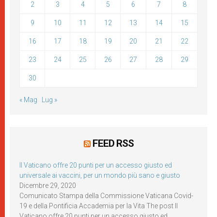
2
3
4
5
6
7
8
9
10
11
12
13
14
15
16
17
18
19
20
21
22
23
24
25
26
27
28
29
30
« Mag
Lug »
FEED RSS
Il Vaticano offre 20 punti per un accesso giusto ed
universale ai vaccini, per un mondo più sano e giusto
Dicembre 29, 2020
Comunicato Stampa della Commissione Vaticana Covid-
19 e della Pontificia Accademia per la Vita The post Il
Vaticano offre 20 punti per un accesso giusto ed