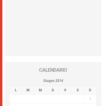
CALENDARIO
Giugno 2014
L
M
M
G
V
S
D
1