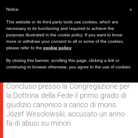
IT
Notice
x
This website or its third party tools use cookies, which are
necessary to its functioning and required to achieve the
purposes illustrated in the cookie policy. If you want to know
Dimesso dallo stato clericale l'ex
more or withdraw your consent to all or some of the cookies,
please refer to the
cookie policy
.
nunzio nella Repubblica
Domenicana
By closing this banner, scrolling this page, clicking a link or
continuing to browse otherwise, you agree to the use of cookies.
Concluso presso la Congregazione per
la Dottrina della Fede il primo grado di
giudizio canonico a carico di mons.
Józef Wesolowski, accusato un anno
fa di abusi su minori