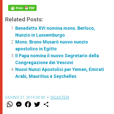
Related Posts:
Benedetto XVI nomina mons. Berloco,
Nunzio in Lussemburgo
Mons. Bruno Musarò nuovo nunzio
apostolico in Egitto
Il Papa nomina il nuovo Segretario della
Congregazione dei Vescovi
Nuovi Nunzi Apostolici per Yemen, Emirati
Arabi, Mauritius e Seychelles
GIUGNO 27, 2014 00:00
DICASTERI
W
M
F
T
S
h
e
a
w
h
a
s
c
i
a