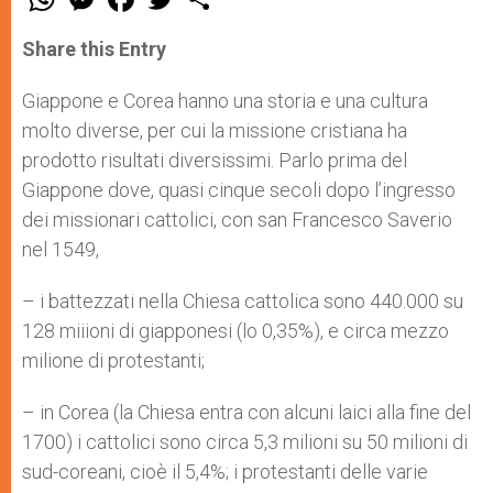
h
e
a
w
h
a
s
c
i
a
t
s
e
t
r
Share this Entry
s
e
b
t
e
A
n
o
e
p
g
o
r
Giappone e Corea hanno una storia e una cultura
p
e
k
molto diverse, per cui la missione cristiana ha
r
prodotto risultati diversissimi. Parlo prima del
Giappone dove, quasi cinque secoli dopo l’ingresso
dei missionari cattolici, con san Francesco Saverio
nel 1549,
– i battezzati nella Chiesa cattolica sono 440.000 su
128 miiioni di giapponesi (lo 0,35%), e circa mezzo
milione di protestanti;
– in Corea (la Chiesa entra con alcuni laici alla fine del
1700) i cattolici sono circa 5,3 milioni su 50 milioni di
sud-coreani, cioè il 5,4%; i protestanti delle varie