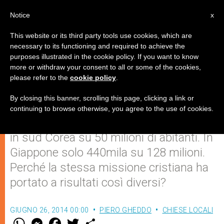
IT
Notice
x
This website or its third party tools use cookies, which are
necessary to its functioning and required to achieve the
purposes illustrated in the cookie policy. If you want to know
Perché i coreani si convertono a
more or withdraw your consent to all or some of the cookies,
please refer to the
cookie policy
.
Cristo?
By closing this banner, scrolling this page, clicking a link or
continuing to browse otherwise, you agree to the use of cookies.
Sono 5,3 milioni i cattolici presenti oggi
in sud Corea su 50 milioni di abitanti. In
Giappone solo 440mila su 128 milioni.
Perché la stessa missione cristiana ha
portato a risultati così diversi?
GIUGNO 26, 2014 00:00
PIERO GHEDDO
CHIESE LOCALI
W
M
F
T
S