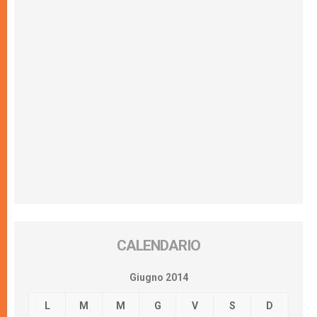
CALENDARIO
Giugno 2014
L
M
M
G
V
S
D