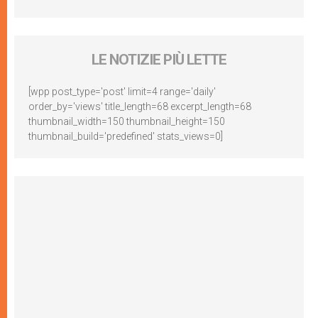
LE NOTIZIE PIÙ LETTE
[wpp post_type='post' limit=4 range='daily'
order_by='views' title_length=68 excerpt_length=68
thumbnail_width=150 thumbnail_height=150
thumbnail_build='predefined' stats_views=0]