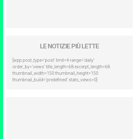
LE NOTIZIE PIÙ LETTE
[wpp post_type='post' limit=4 range='daily'
order_by='views' title_length=68 excerpt_length=68
thumbnail_width=150 thumbnail_height=150
thumbnail_build='predefined' stats_views=0]