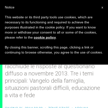
IT
Notice
x
This website or its third party tools use cookies, which are
necessary to its functioning and required to achieve the
purposes illustrated in the cookie policy. If you want to know
L'Instrumentum laboris del
more or withdraw your consent to all or some of the cookies,
please refer to the
cookie policy
.
Sinodo sulla famiglia di ottobre
By closing this banner, scrolling this page, clicking a link or
continuing to browse otherwise, you agree to the use of cookies.
Ampia sintesi del documento che
racchiude le risposte al questionario
diffuso a novembre 2013. Tre i temi
principali: Vangelo della famiglia,
situazioni pastorali difficili, educazione
a vita e fede