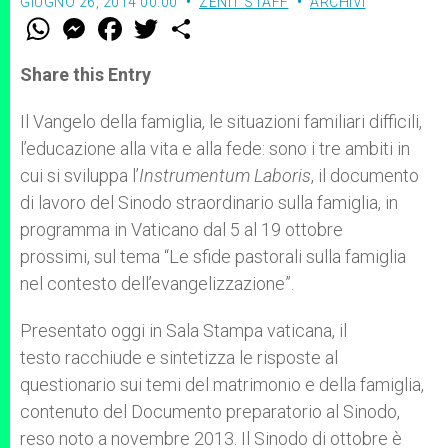
GIUGNO 26, 2014 00:00
ZENIT STAFF
ARCHIVI
W
M
F
T
S
h
e
a
w
h
a
s
c
i
a
t
s
e
t
r
Share this Entry
s
e
b
t
e
A
n
o
e
p
g
o
r
Il Vangelo della famiglia, le situazioni familiari difficili,
p
e
k
l’educazione alla vita e alla fede: sono i tre ambiti in
r
cui si sviluppa l’
Instrumentum Laboris
, il documento
di lavoro del Sinodo straordinario sulla famiglia, in
programma in Vaticano dal 5 al 19 ottobre
prossimi, sul tema “Le sfide pastorali sulla famiglia
nel contesto dell’evangelizzazione”.
Presentato oggi in Sala Stampa vaticana, il
testo racchiude e sintetizza le risposte al
questionario sui temi del matrimonio e della famiglia,
contenuto del Documento preparatorio al Sinodo,
reso noto a novembre 2013. Il Sinodo di ottobre è