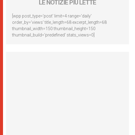
LE NOTIZIE PIÙ LETTE
[wpp post_type='post' limit=4 range='daily'
order_by='views' title_length=68 excerpt_length=68
thumbnail_width=150 thumbnail_height=150
thumbnail_build='predefined' stats_views=0]