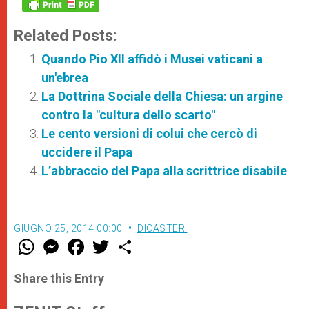
Related Posts:
Quando Pio XII affidò i Musei vaticani a
un'ebrea
La Dottrina Sociale della Chiesa: un argine
contro la "cultura dello scarto"
Le cento versioni di colui che cercò di
uccidere il Papa
L’abbraccio del Papa alla scrittrice disabile
GIUGNO 25, 2014 00:00
DICASTERI
W
M
F
T
S
h
e
a
w
h
a
s
c
i
a
t
s
e
t
r
Share this Entry
s
e
b
t
e
A
n
o
e
p
g
o
r