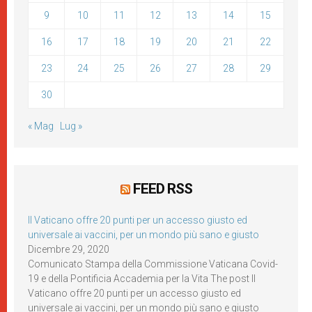
9
10
11
12
13
14
15
16
17
18
19
20
21
22
23
24
25
26
27
28
29
30
« Mag
Lug »
FEED RSS
Il Vaticano offre 20 punti per un accesso giusto ed
universale ai vaccini, per un mondo più sano e giusto
Dicembre 29, 2020
Comunicato Stampa della Commissione Vaticana Covid-
19 e della Pontificia Accademia per la Vita The post Il
Vaticano offre 20 punti per un accesso giusto ed
universale ai vaccini, per un mondo più sano e giusto