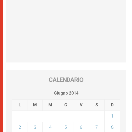
CALENDARIO
Giugno 2014
L
M
M
G
V
S
D
1
2
3
4
5
6
7
8