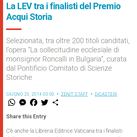
La LEV tra i finalisti del Premio
Acqui Storia
Selezionata, tra oltre 200 titoli canditati,
l’opera “La sollecitudine ecclesiale di
monsignor Roncalli in Bulgaria”, curata
dal Pontificio Comitato di Scienze
Storiche
GIUGNO 25, 2014 00:00
ZENIT STAFF
DICASTERI
W
M
F
T
S
h
e
a
w
h
a
s
c
i
a
t
s
e
t
r
Share this Entry
s
e
b
t
e
A
n
o
e
p
g
o
r
C’è anche la Libreria Editrice Vaticana tra i finalisti
p
e
k