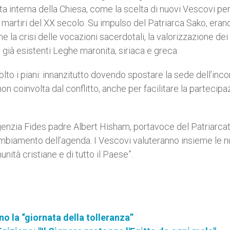
ta interna della Chiesa, come la scelta di nuovi Vescovi per
 martiri del XX secolo. Su impulso del Patriarca Sako, eran
e la crisi delle vocazioni sacerdotali, la valorizzazione dei 
 già esistenti Leghe maronita, siriaca e greca.
to i piani: innanzitutto dovendo spostare la sede dell’inco
non coinvolta dal conflitto, anche per facilitare la partecip
Agenzia Fides padre Albert Hisham, portavoce del Patriarcat
ambiamento dell’agenda. I Vescovi valuteranno insieme le 
tà cristiane e di tutto il Paese”.
o la “giornata della tolleranza”