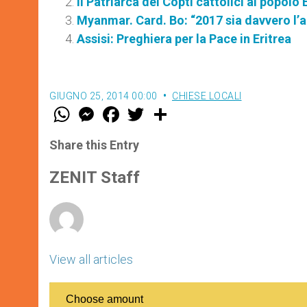
Il Patriarca dei Copti cattolici al popolo
Myanmar. Card. Bo: “2017 sia davvero l’a
Assisi: Preghiera per la Pace in Eritrea
GIUGNO 25, 2014 00:00
CHIESE LOCALI
W
M
F
T
S
h
e
a
w
h
a
s
c
i
a
t
s
e
t
r
Share this Entry
s
e
b
t
e
A
n
o
e
p
g
o
r
ZENIT Staff
p
e
k
r
View all articles