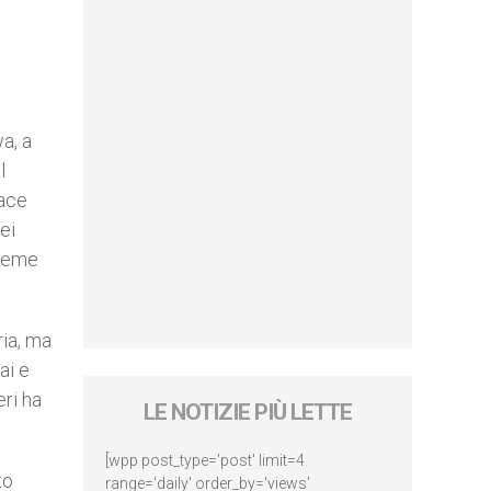
a, a
l
pace
ei
 teme
ria, ma
ai e
eri ha
LE NOTIZIE PIÙ LETTE
[wpp post_type='post' limit=4
to
range='daily' order_by='views'