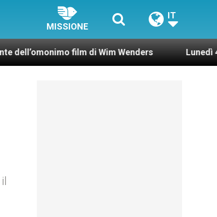
IT
MISSIONE
omonimo film di Wim Wenders
Lunedì 4 gennaio 
il