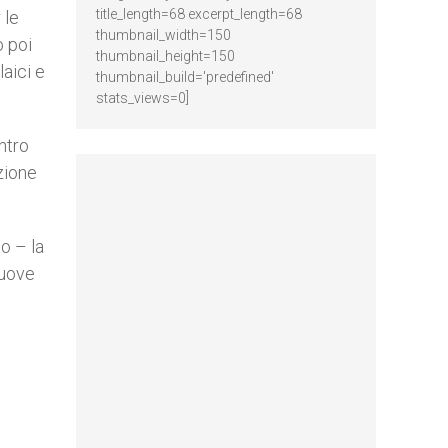
title_length=68 excerpt_length=68
 le
thumbnail_width=150
o poi
thumbnail_height=150
laici e
thumbnail_build='predefined'
stats_views=0]
ntro
azione
o – la
nuove