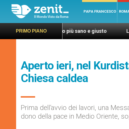
PAPA FRANCESCO
ROM
ini, per un mondo più sano e giusto
LEV: “Papa 
PRIMO PIANO
Aperto ieri, nel Kurdis
Chiesa caldea
Prima dell’avvio dei lavori, una Mess
dono della pace in Medio Oriente, sop