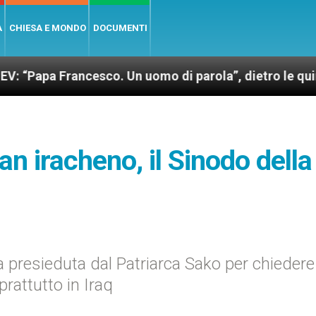
A
CHIESA E MONDO
DOCUMENTI
Francesco. Un uomo di parola”, dietro le quinte dell’
tan iracheno, il Sinodo della
a presieduta dal Patriarca Sako per chiedere 
rattutto in Iraq