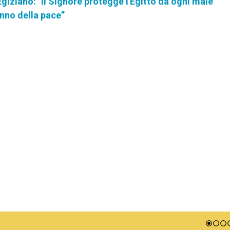
 Egiziano: "Il Signore protegge l'Egitto da ogni male"
nno della pace”