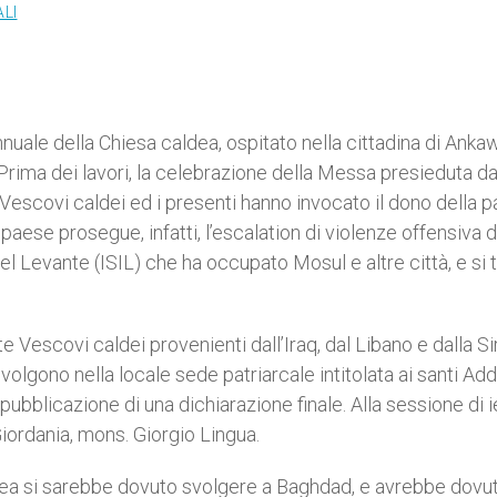
LI
annuale della Chiesa caldea, ospitato nella cittadina di Ankaw
 Prima dei lavori, la celebrazione della Messa presieduta da
 Vescovi caldei ed i presenti hanno invocato il dono della 
 paese prosegue, infatti, l’escalation di violenze offensiva d
e del Levante (ISIL) che ha occupato Mosul e altre città, e si
e Vescovi caldei provenienti dall’Iraq, dal Libano e dalla Si
svolgono nella locale sede patriarcale intitolata ai santi Add
bblicazione di una dichiarazione finale. Alla sessione di i
Giordania, mons. Giorgio Lingua.
aldea si sarebbe dovuto svolgere a Baghdad, e avrebbe dovu