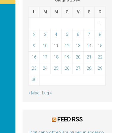
Giugno 2014
L
M
M
G
V
S
D
1
2
3
4
5
6
7
8
9
10
11
12
13
14
15
16
17
18
19
20
21
22
23
24
25
26
27
28
29
30
« Mag
Lug »
FEED RSS
Il Vaticano offre 20 punti per un accesso