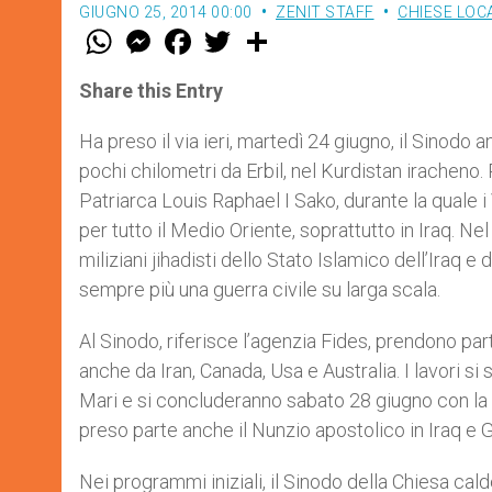
GIUGNO 25, 2014 00:00
ZENIT STAFF
CHIESE LOCA
W
M
F
T
S
h
e
a
w
h
a
s
c
i
a
t
s
e
t
r
Share this Entry
s
e
b
t
e
A
n
o
e
p
g
o
r
Ha preso il via ieri, martedì 24 giugno, il Sinodo 
p
e
k
pochi chilometri da Erbil, nel Kurdistan iracheno.
r
Patriarca Louis Raphael I Sako, durante la quale i
per tutto il Medio Oriente, soprattutto in Iraq. Nel
miliziani jihadisti dello Stato Islamico dell’Iraq 
sempre più una guerra civile su larga scala.
Al Sinodo, riferisce l’agenzia Fides, prendono part
anche da Iran, Canada, Usa e Australia. I lavori si 
Mari e si concluderanno sabato 28 giugno con la pu
preso parte anche il Nunzio apostolico in Iraq e 
Nei programmi iniziali, il Sinodo della Chiesa c