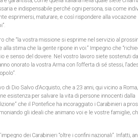
 e garantista, come quella italiana nella quale siete chiam
essaria e indispensabile perché ogni persona, sia come indi
ente esprimersi, maturare, e così rispondere alla vocazione
i”.
loro che “la vostra missione si esprime nel servizio al prossi
 alla stima che la gente ripone in voi.” Impegno che “richi
ficio e senso del dovere. Nel vostro lavoro siete sostenuti d
hanno onorato la vostra Arma con l’offerta di sé stessi, l’ade
opolo”.
 di Dio Salvo d’Acquisto, che a 23 anni, qui vicino a Roma,
e esistenza per salvare la vita di persone innocenti dalla
adizione” che il Pontefice ha incoraggiato i Carabinieri a pro
timoniando gli ideali che animano voi e le vostre famiglie, c
’impegno dei Carabinieri “oltre i confini nazionali”. Infatti, a