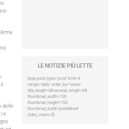
to
rio
l’Arma
rio
LE NOTIZIE PIÙ LETTE
i
[wpp post_type='post' limit=4
il
range='daily' order_by='views'
title_length=68 excerpt_length=68
thumbnail_width=150
thumbnail_height=150
o delle
thumbnail_build='predefined'
i e
stats_views=0]
egno