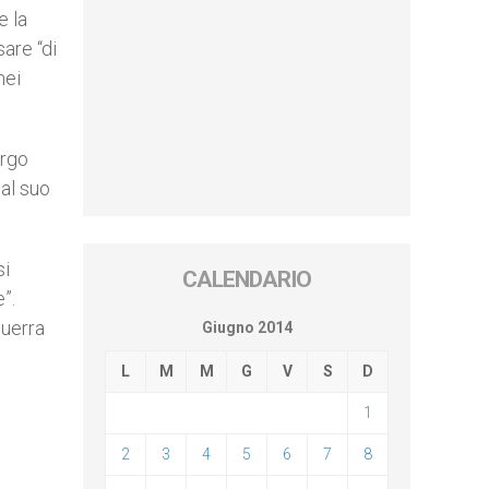
e la
sare “di
nei
irgo
 al suo
si
CALENDARIO
”.
Guerra
Giugno 2014
L
M
M
G
V
S
D
1
2
3
4
5
6
7
8