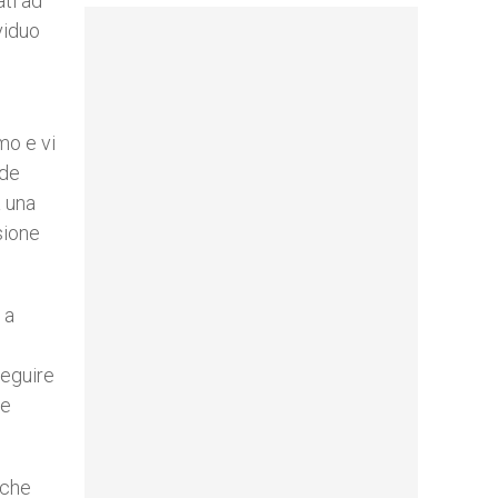
ati ad
viduo
mo e vi
ede
a una
sione
 a
seguire
he
nche