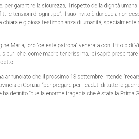
e, per garantire la sicurezza, il rispetto della dignità umana 
litti e tensioni di ogni tipo”. Il suo invito è dunque a non ces
una chiara e gioiosa testimonianza di umanità, specialmente 
gine Maria, loro “celeste patrona” venerata con il titolo di V
à, sicuri che, come madre tenerissima, lei saprà presentare
 detto.
 ha annunciato che il prossimo 13 settembre intende “recar
ovincia di Gorizia, “per pregare per i caduti di tutte le guerre
che ha definito “quella enorme tragedia che è stata la Prima 