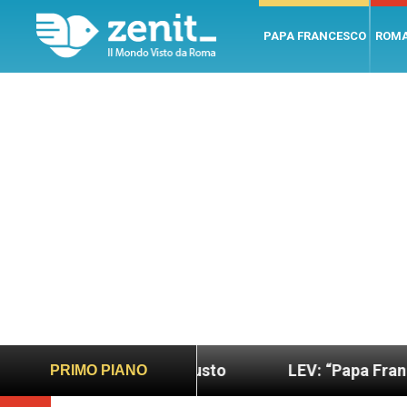
PAPA FRANCESCO
ROM
o più sano e giusto
LEV: “Papa Francesco. Un uo
PRIMO PIANO