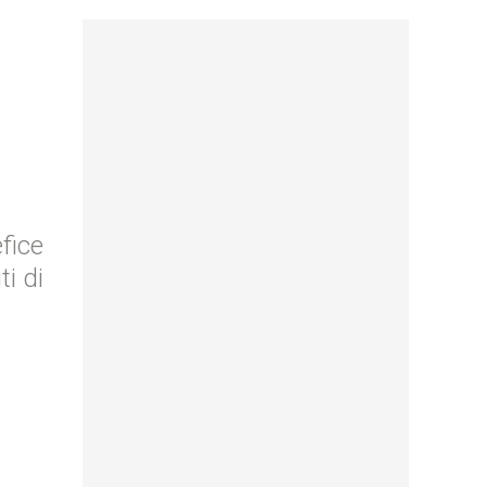
efice
i di