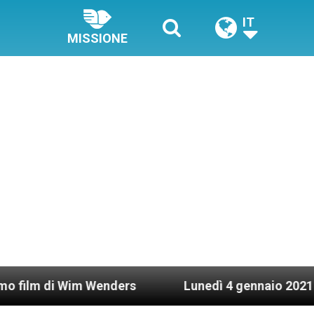
IT
MISSIONE
Wim Wenders
Lunedì 4 gennaio 2021: Possesso c