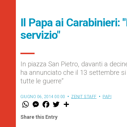
Il Papa ai Carabinieri: 
servizio"
In piazza San Pietro, davanti a decine
ha annunciato che il 13 settembre si 
tutte le guerre”
GIUGNO 06, 2014 00:00
ZENIT STAFF
PAPI
W
M
F
T
S
h
e
a
w
h
a
s
c
i
a
t
s
e
t
r
Share this Entry
s
e
b
t
e
A
n
o
e