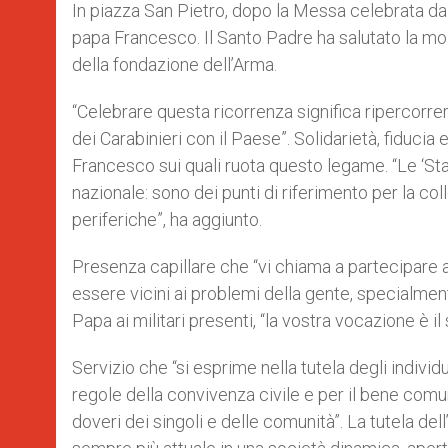
p
g
o
r
In piazza San Pietro, dopo la Messa celebrata da m
p
e
k
papa Francesco. Il Santo Padre ha salutato la mol
r
della fondazione dell’Arma.
“Celebrare questa ricorrenza significa ripercorrere
dei Carabinieri con il Paese”. Solidarietà, fiducia
Francesco sui quali ruota questo legame. “Le ‘Stazi
nazionale: sono dei punti di riferimento per la col
periferiche”, ha aggiunto.
Presenza capillare che “vi chiama a partecipare al
essere vicini ai problemi della gente, specialmente
Papa ai militari presenti, “la vostra vocazione è il 
Servizio che “si esprime nella tutela degli individu
regole della convivenza civile e per il bene comu
doveri dei singoli e delle comunità”. La tutela de