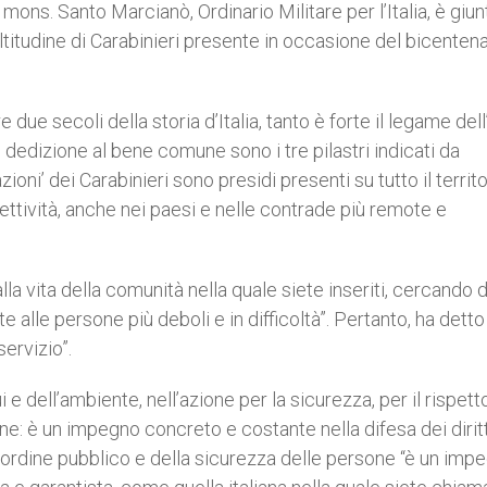
ons. Santo Marcianò, Ordinario Militare per l’Italia, è giun
titudine di Carabinieri presente in occasione del bicentena
 due secoli della storia d’Italia, tanto è forte il legame del
 e dedizione al bene comune sono i tre pilastri indicati da
oni’ dei Carabinieri sono presidi presenti su tutto il territo
lettività, anche nei paesi e nelle contrade più remote e
la vita della comunità nella quale siete inseriti, cercando d
 alle persone più deboli e in difficoltà”. Pertanto, ha detto 
servizio”.
i e dell’ambiente, nell’azione per la sicurezza, per il rispett
ne: è un impegno concreto e costante nella difesa dei diritt
ll’ordine pubblico e della sicurezza delle persone “è un imp