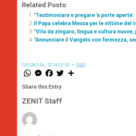
Related Posts:
"Testimoniare e pregare 'a porte aperte'.
Il Papa celebra Messa per le vittime del t
"Vita da zingaro, lingua e cultura nuove, 
"Annunciare il Vangelo con fermezza, s
GIUGNO 06, 2014 00:00
PAPI
W
M
F
T
S
h
e
a
w
h
a
s
c
i
a
t
s
e
t
r
Share this Entry
s
e
b
t
e
A
n
o
e
p
g
o
r
ZENIT Staff
p
e
k
r