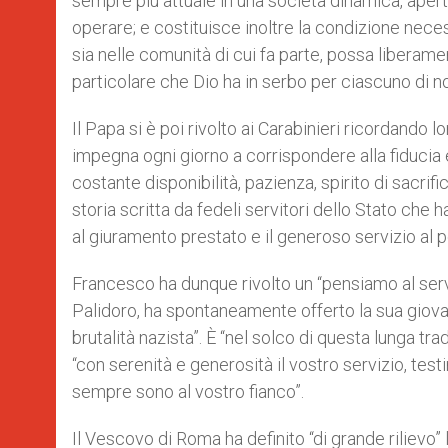
sempre più attuale in una società dinamica, aperta
operare; e costituisce inoltre la condizione nec
sia nelle comunità di cui fa parte, possa liberam
particolare che Dio ha in serbo per ciascuno di no
Il Papa si è poi rivolto ai Carabinieri ricordando 
impegna ogni giorno a corrispondere alla fiducia e
costante disponibilità, pazienza, spirito di sacri
storia scritta da fedeli servitori dello Stato che 
al giuramento prestato e il generoso servizio al p
Francesco ha dunque rivolto un “pensiamo al servo
Palidoro, ha spontaneamente offerto la sua giovan
brutalità nazista”. È “nel solco di questa lunga tr
“con serenità e generosità il vostro servizio, tes
sempre sono al vostro fianco”.
Il Vescovo di Roma ha definito “di grande rilievo” l