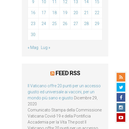
9
10
11
12
13
14
15
16
17
18
19
20
21
22
23
24
25
26
27
28
29
30
« Mag
Lug »
FEED RSS
Il Vaticano offre 20 punti per un accesso
giusto ed universale ai vaccini, per un
mondo più sano e giusto
Dicembre 29,
2020
Comunicato Stampa della Commissione
Vaticana Covid-19 e della Pontificia
Accademia per la Vita The post Il
Vaticano offre 20 punti per un accesso