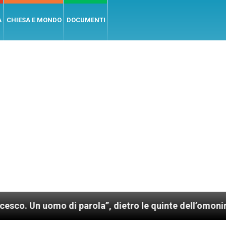
A
CHIESA E MONDO
DOCUMENTI
mo di parola”, dietro le quinte dell’omonimo film di 