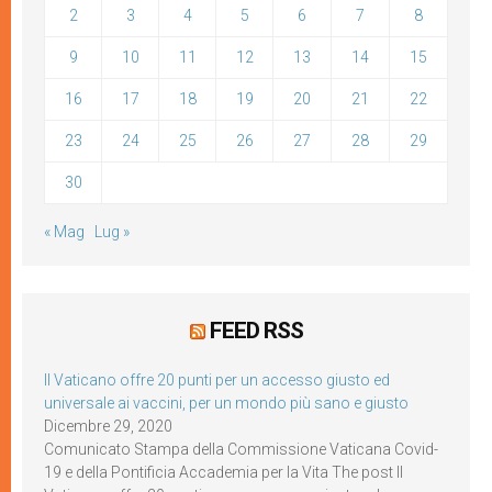
2
3
4
5
6
7
8
9
10
11
12
13
14
15
16
17
18
19
20
21
22
23
24
25
26
27
28
29
30
« Mag
Lug »
FEED RSS
Il Vaticano offre 20 punti per un accesso giusto ed
universale ai vaccini, per un mondo più sano e giusto
Dicembre 29, 2020
Comunicato Stampa della Commissione Vaticana Covid-
19 e della Pontificia Accademia per la Vita The post Il