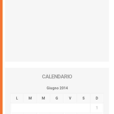
CALENDARIO
Giugno 2014
L
M
M
G
V
S
D
1