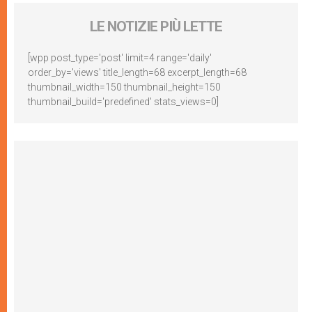
LE NOTIZIE PIÙ LETTE
[wpp post_type='post' limit=4 range='daily'
order_by='views' title_length=68 excerpt_length=68
thumbnail_width=150 thumbnail_height=150
thumbnail_build='predefined' stats_views=0]