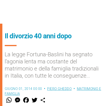
Il divorzio 40 anni dopo
La legge Fortuna-Baslini ha segnato
l’agonia lenta ma costante del
matrimonio e della famiglia tradizionali
in Italia, con tutte le conseguenze…
GIUGNO 01, 2014 00:00
PIERO GHEDDO
MATRIMONIO E
FAMIGLIA
W
M
F
T
S
h
e
a
w
h
a
s
c
i
a