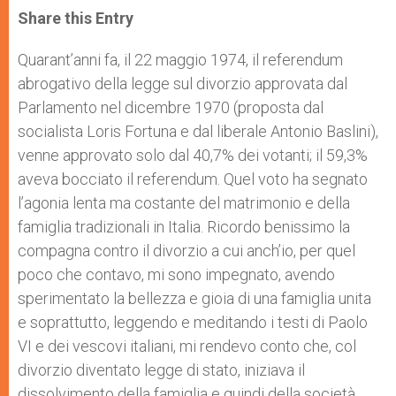
t
s
e
t
r
Share this Entry
s
e
b
t
e
A
n
o
e
p
g
o
r
Quarant’anni fa, il 22 maggio 1974, il referendum
p
e
k
abrogativo della legge sul divorzio approvata dal
r
Parlamento nel dicembre 1970 (proposta dal
socialista Loris Fortuna e dal liberale Antonio Baslini),
venne approvato solo dal 40,7% dei votanti; il 59,3%
aveva bocciato il referendum. Quel voto ha segnato
l’agonia lenta ma costante del matrimonio e della
famiglia tradizionali in Italia. Ricordo benissimo la
compagna contro il divorzio a cui anch’io, per quel
poco che contavo, mi sono impegnato, avendo
sperimentato la bellezza e gioia di una famiglia unita
e soprattutto, leggendo e meditando i testi di Paolo
VI e dei vescovi italiani, mi rendevo conto che, col
divorzio diventato legge di stato, iniziava il
dissolvimento della famiglia e quindi della società