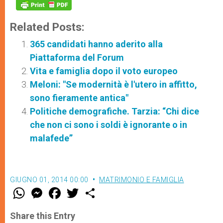
Related Posts:
365 candidati hanno aderito alla
Piattaforma del Forum
Vita e famiglia dopo il voto europeo
Meloni: "Se modernità è l'utero in affitto,
sono fieramente antica"
Politiche demografiche. Tarzia: “Chi dice
che non ci sono i soldi è ignorante o in
malafede”
GIUGNO 01, 2014 00:00
MATRIMONIO E FAMIGLIA
W
M
F
T
S
h
e
a
w
h
a
s
c
i
a
t
s
e
t
r
Share this Entry
s
e
b
t
e