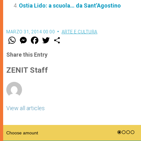
Ostia Lido: a scuola… da Sant’Agostino
MARZO 31, 2014 00:00
ARTE E CULTURA
W
M
F
T
S
h
e
a
w
h
a
s
c
i
a
t
s
e
t
r
Share this Entry
s
e
b
t
e
A
n
o
e
p
g
o
r
ZENIT Staff
p
e
k
r
View all articles