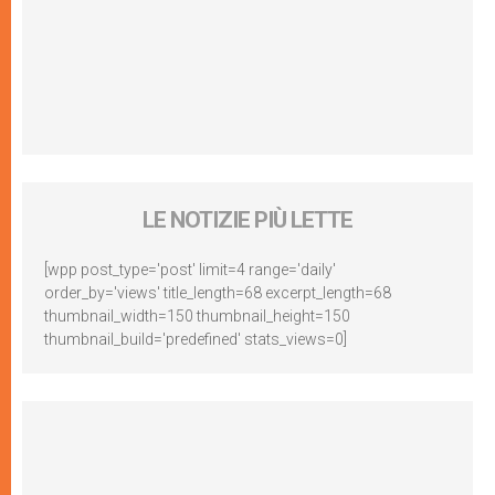
LE NOTIZIE PIÙ LETTE
[wpp post_type='post' limit=4 range='daily'
order_by='views' title_length=68 excerpt_length=68
thumbnail_width=150 thumbnail_height=150
thumbnail_build='predefined' stats_views=0]