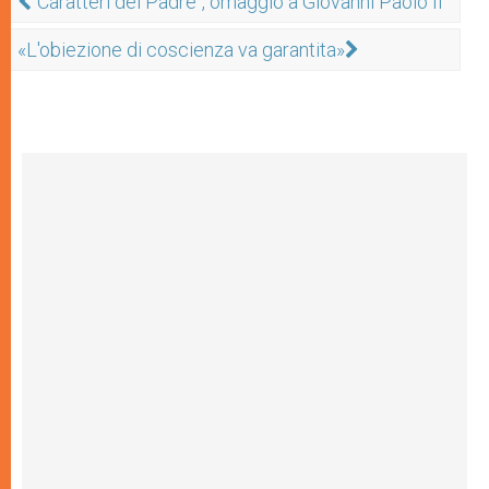
"Caratteri del Padre", omaggio a Giovanni Paolo II
«L'obiezione di coscienza va garantita»