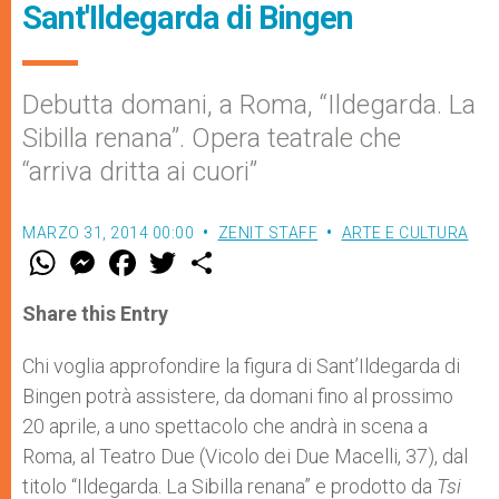
Sant'Ildegarda di Bingen
Debutta domani, a Roma, “Ildegarda. La
Sibilla renana”. Opera teatrale che
“arriva dritta ai cuori”
MARZO 31, 2014 00:00
ZENIT STAFF
ARTE E CULTURA
W
M
F
T
S
h
e
a
w
h
a
s
c
i
a
t
s
e
t
r
Share this Entry
s
e
b
t
e
A
n
o
e
p
g
o
r
Chi voglia approfondire la figura di Sant’Ildegarda di
p
e
k
Bingen potrà assistere, da domani fino al prossimo
r
20 aprile, a uno spettacolo che andrà in scena a
Roma, al Teatro Due (Vicolo dei Due Macelli, 37), dal
titolo “Ildegarda. La Sibilla renana” e prodotto da
Tsi