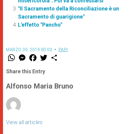
misericordia". Poi va a confessarsi
"Il Sacramento della Riconciliazione è un
Sacramento di guarigione"
L'effetto "Pancho"
MARZO 30, 2014 00:00
PAPI
W
M
F
T
S
h
e
a
w
h
a
s
c
i
a
t
s
e
t
r
Share this Entry
s
e
b
t
e
A
n
o
e
p
g
o
r
Alfonso Maria Bruno
p
e
k
r
View all articles