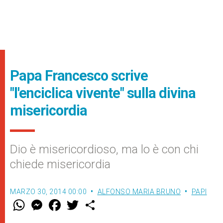
Papa Francesco scrive
"l'enciclica vivente" sulla divina
misericordia
Dio è misericordioso, ma lo è con chi
chiede misericordia
MARZO 30, 2014 00:00
ALFONSO MARIA BRUNO
PAPI
W
M
F
T
S
h
e
a
w
h
a
s
c
i
a