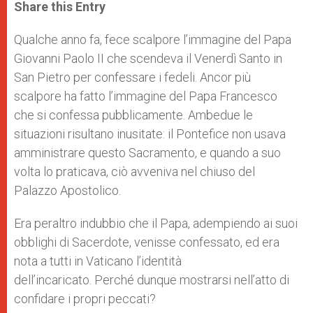
t
s
e
t
r
Share this Entry
s
e
b
t
e
A
n
o
e
p
g
o
r
Qualche anno fa, fece scalpore l’immagine del Papa
p
e
k
Giovanni Paolo II che scendeva il Venerdì Santo in
r
San Pietro per confessare i fedeli. Ancor più
scalpore ha fatto l’immagine del Papa Francesco
che si confessa pubblicamente. Ambedue le
situazioni risultano inusitate: il Pontefice non usava
amministrare questo Sacramento, e quando a suo
volta lo praticava, ciò avveniva nel chiuso del
Palazzo Apostolico.
Era peraltro indubbio che il Papa, adempiendo ai suoi
obblighi di Sacerdote, venisse confessato, ed era
nota a tutti in Vaticano l’identità
dell’incaricato. Perché dunque mostrarsi nell’atto di
confidare i propri peccati?