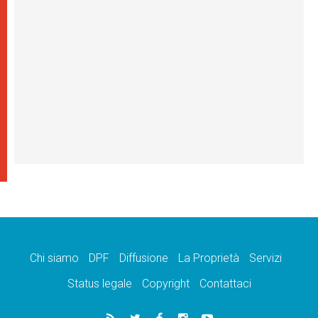
Chi siamo
DPF
Diffusione
La Proprietà
Servizi
Status legale
Copyright
Contattaci