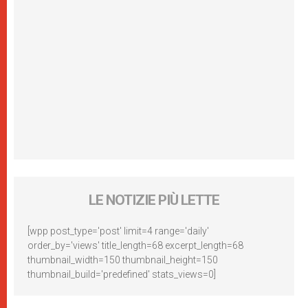
LE NOTIZIE PIÙ LETTE
[wpp post_type='post' limit=4 range='daily'
order_by='views' title_length=68 excerpt_length=68
thumbnail_width=150 thumbnail_height=150
thumbnail_build='predefined' stats_views=0]