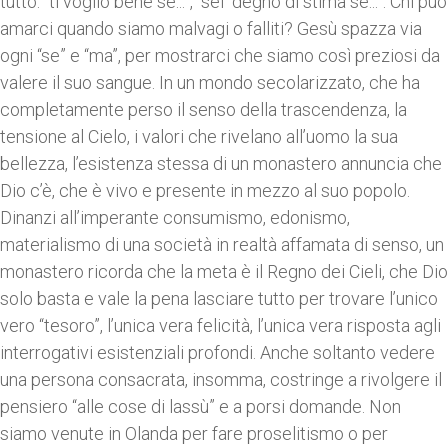
tutto: “ti voglio bene se...”, “sei degno di stima se...”. Chi può
amarci quando siamo malvagi o falliti? Gesù spazza via
ogni “se” e “ma”, per mostrarci che siamo così preziosi da
valere il suo sangue. In un mondo secolarizzato, che ha
completamente perso il senso della trascendenza, la
tensione al Cielo, i valori che rivelano all’uomo la sua
bellezza, l’esistenza stessa di un monastero annuncia che
Dio c’è, che è vivo e presente in mezzo al suo popolo.
Dinanzi all’imperante consumismo, edonismo,
materialismo di una società in realtà affamata di senso, un
monastero ricorda che la meta è il Regno dei Cieli, che Dio
solo basta e vale la pena lasciare tutto per trovare l’unico
vero “tesoro”, l’unica vera felicità, l’unica vera risposta agli
interrogativi esistenziali profondi. Anche soltanto vedere
una persona consacrata, insomma, costringe a rivolgere il
pensiero “alle cose di lassù” e a porsi domande. Non
siamo venute in Olanda per fare proselitismo o per