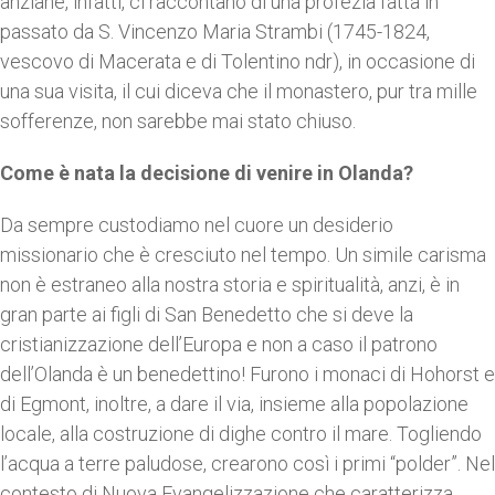
anziane, infatti, ci raccontano di una profezia fatta in
passato da S. Vincenzo Maria Strambi (1745-1824,
vescovo di Macerata e di Tolentino ndr), in occasione di
una sua visita, il cui diceva che il monastero, pur tra mille
sofferenze, non sarebbe mai stato chiuso.
Come è nata la decisione di venire in Olanda?
Da sempre custodiamo nel cuore un desiderio
missionario che è cresciuto nel tempo. Un simile carisma
non è estraneo alla nostra storia e spiritualità, anzi, è in
gran parte ai figli di San Benedetto che si deve la
cristianizzazione dell’Europa e non a caso il patrono
dell’Olanda è un benedettino! Furono i monaci di Hohorst e
di Egmont, inoltre, a dare il via, insieme alla popolazione
locale, alla costruzione di dighe contro il mare. Togliendo
l’acqua a terre paludose, crearono così i primi “polder”. Nel
contesto di Nuova Evangelizzazione che caratterizza