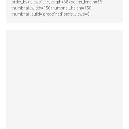
order_by='views' title_length=68 excerpt_length=68
thumbnail_width=150 thumbnail_height=150
thumbnail_build='predefined' stats_views=0]