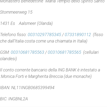
Monastero Benedettine “Maria Tempio dello Spirito Santo”
Stommeerweg 15
1431 Es Aalsmeer (Olanda)
Telefono fisso:
00310297785345
/
07331890112
(fisso
che dall’Italia costa come una chiamata in Italia)
GSM:
00310681785563
/
00310681785565
(cellulari
olandesi)
Il conto corrente bancario della ING BANK è intestato a
:Monica Forti e Margherita Breccia (due monache)
IBAN: NL11INGB0685399494
BIC: INGBNL2A