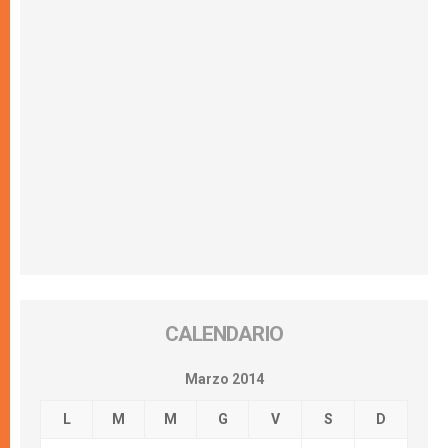
CALENDARIO
Marzo 2014
L
M
M
G
V
S
D