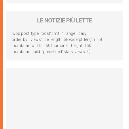
LE NOTIZIE PIÙ LETTE
[wpp post_type='post' limit=4 range='daily'
order_by='views' title_length=68 excerpt_length=68
thumbnail_width=150 thumbnail_height=150
thumbnail_build='predefined' stats_views=0]