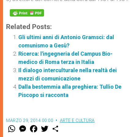
Related Posts:
Gli ultimi anni di Antonio Gramsci: dal
comunismo a Gesù?
Ricerca: l'ingegneria del Campus Bio-
medico di Roma terza in Italia
Il dialogo interculturale nella realtà dei
mezzi di comunicazione
Dalla bestemmia alla preghiera: Tullio De
Piscopo si racconta
MARZO 29, 2014 00:00
ARTE E CULTURA
W
M
F
T
S
h
e
a
w
h
a
s
c
i
a