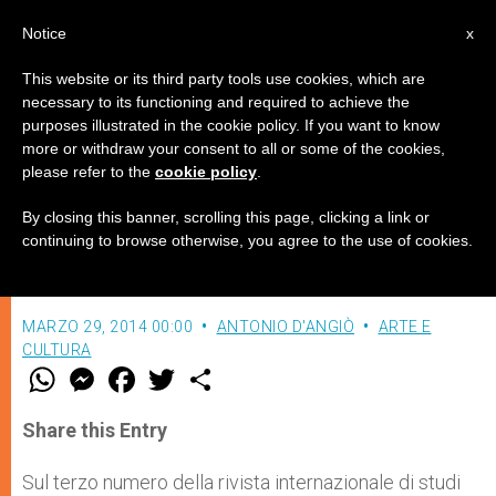
IT
Notice
x
This website or its third party tools use cookies, which are
necessary to its functioning and required to achieve the
purposes illustrated in the cookie policy. If you want to know
Sciascia, l'ateismo e la religiosità
more or withdraw your consent to all or some of the cookies,
please refer to the
cookie policy
.
By closing this banner, scrolling this page, clicking a link or
Una lezione con gli studenti
continuing to browse otherwise, you agree to the use of cookies.
dell’Università di Padova di trentanni fa
MARZO 29, 2014 00:00
ANTONIO D'ANGIÒ
ARTE E
CULTURA
W
M
F
T
S
h
e
a
w
h
a
s
c
i
a
t
s
e
t
r
Share this Entry
s
e
b
t
e
A
n
o
e
p
g
o
r
Sul terzo numero della rivista internazionale di studi
p
e
k