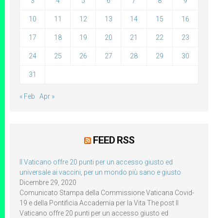
3
4
5
6
7
8
9
10
11
12
13
14
15
16
17
18
19
20
21
22
23
24
25
26
27
28
29
30
31
« Feb
Apr »
FEED RSS
Il Vaticano offre 20 punti per un accesso giusto ed
universale ai vaccini, per un mondo più sano e giusto
Dicembre 29, 2020
Comunicato Stampa della Commissione Vaticana Covid-
19 e della Pontificia Accademia per la Vita The post Il
Vaticano offre 20 punti per un accesso giusto ed