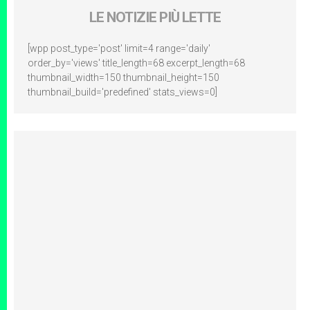
LE NOTIZIE PIÙ LETTE
[wpp post_type='post' limit=4 range='daily'
order_by='views' title_length=68 excerpt_length=68
thumbnail_width=150 thumbnail_height=150
thumbnail_build='predefined' stats_views=0]