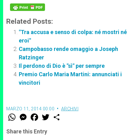
Related Posts:
"Tra accusa e senso di colpa: né mostri né
eroi"
Campobasso rende omaggio a Joseph
Ratzinger
Il perdono di Dio è "sì" per sempre
Premio Carlo Maria Martini: annunciati i
vincitori
MARZO 11, 2014 00:00
ARCHIVI
W
M
F
T
S
h
e
a
w
h
a
s
c
i
a
t
s
e
t
r
Share this Entry
s
e
b
t
e
A
n
o
e