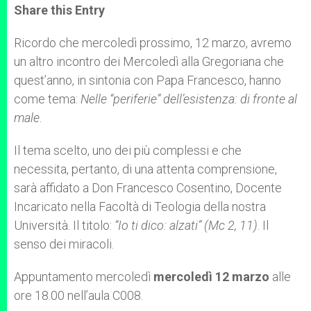
t
s
e
t
r
Share this Entry
s
e
b
t
e
A
n
o
e
p
g
o
r
Ricordo che mercoledì prossimo, 12 marzo, avremo
p
e
k
un altro incontro dei Mercoledì alla Gregoriana che
r
quest’anno, in sintonia con Papa Francesco, hanno
come tema:
Nelle “periferie” dell’esistenza: di fronte al
male
.
Il tema scelto, uno dei più complessi e che
necessita, pertanto, di una attenta comprensione,
sarà affidato a Don Francesco Cosentino, Docente
Incaricato nella Facoltà di Teologia della nostra
Università. Il titolo:
“Io ti dico: alzati” (Mc 2, 11)
. Il
senso dei miracoli.
Appuntamento mercoledì
mercoledì 12 marzo
alle
ore 18.00 nell’aula C008.