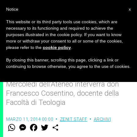
IT
Notice
x
This website or its third party tools use cookies, which are
necessary to its functioning and required to achieve the
purposes illustrated in the cookie policy. If you want to know
Alla Gregoriana si parla de "Il
more or withdraw your consent to all or some of the cookies,
please refer to the
cookie policy
.
senso dei miracoli"
By closing this banner, scrolling this page, clicking a link or
continuing to browse otherwise, you agree to the use of cookies.
Al prossimo appuntamento dei
Mercoledì dell’Ateneo interverrà don
Francesco Cosentino, docente della
Facoltà di Teologia
MARZO 11, 2014 00:00
ZENIT STAFF
ARCHIVI
W
M
F
T
S
h
e
a
w
h
a
s
c
i
a