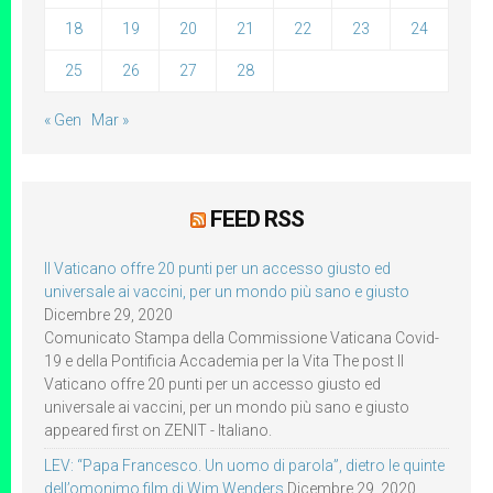
18
19
20
21
22
23
24
25
26
27
28
« Gen
Mar »
FEED RSS
Il Vaticano offre 20 punti per un accesso giusto ed
universale ai vaccini, per un mondo più sano e giusto
Dicembre 29, 2020
Comunicato Stampa della Commissione Vaticana Covid-
19 e della Pontificia Accademia per la Vita The post Il
Vaticano offre 20 punti per un accesso giusto ed
universale ai vaccini, per un mondo più sano e giusto
appeared first on ZENIT - Italiano.
LEV: “Papa Francesco. Un uomo di parola”, dietro le quinte
dell’omonimo film di Wim Wenders
Dicembre 29, 2020