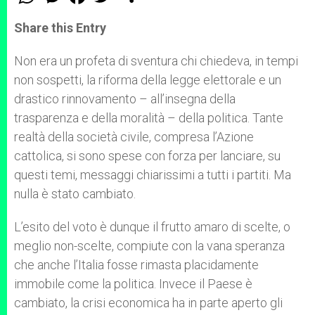
h
e
a
w
h
a
s
c
i
a
t
s
e
t
r
Share this Entry
s
e
b
t
e
A
n
o
e
p
g
o
r
Non era un profeta di sventura chi chiedeva, in tempi
p
e
k
non sospetti, la riforma della legge elettorale e un
r
drastico rinnovamento – all’insegna della
trasparenza e della moralità – della politica. Tante
realtà della società civile, compresa l’Azione
cattolica, si sono spese con forza per lanciare, su
questi temi, messaggi chiarissimi a tutti i partiti. Ma
nulla è stato cambiato.
L’esito del voto è dunque il frutto amaro di scelte, o
meglio non-scelte, compiute con la vana speranza
che anche l’Italia fosse rimasta placidamente
immobile come la politica. Invece il Paese è
cambiato, la crisi economica ha in parte aperto gli