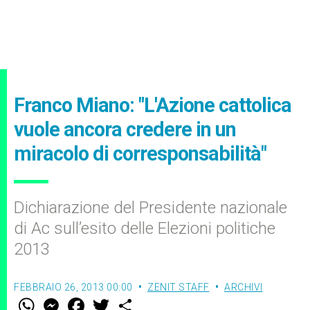
Franco Miano: "L'Azione cattolica
vuole ancora credere in un
miracolo di corresponsabilità"
Dichiarazione del Presidente nazionale
di Ac sull’esito delle Elezioni politiche
2013
FEBBRAIO 26, 2013 00:00
ZENIT STAFF
ARCHIVI
W
M
F
T
S