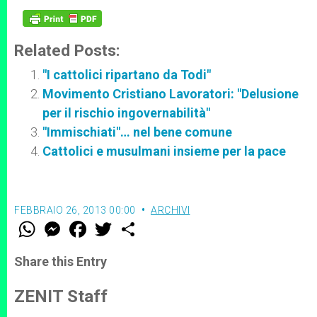
Related Posts:
"I cattolici ripartano da Todi"
Movimento Cristiano Lavoratori: "Delusione
per il rischio ingovernabilità"
"Immischiati"… nel bene comune
Cattolici e musulmani insieme per la pace
FEBBRAIO 26, 2013 00:00
ARCHIVI
W
M
F
T
S
h
e
a
w
h
a
s
c
i
a
t
s
e
t
r
Share this Entry
s
e
b
t
e
A
n
o
e
p
g
o
r
ZENIT Staff
p
e
k
r