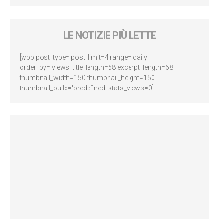
LE NOTIZIE PIÙ LETTE
[wpp post_type='post' limit=4 range='daily'
order_by='views' title_length=68 excerpt_length=68
thumbnail_width=150 thumbnail_height=150
thumbnail_build='predefined' stats_views=0]