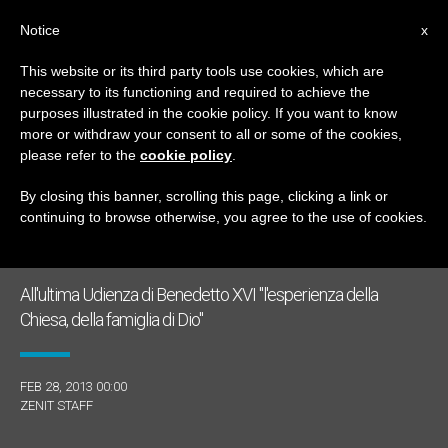
IT
Notice
x
This website or its third party tools use cookies, which are
necessary to its functioning and required to achieve the
GIORNO
purposes illustrated in the cookie policy. If you want to know
Febbraio 28th, 2013
more or withdraw your consent to all or some of the cookies,
please refer to the
cookie policy
.
By closing this banner, scrolling this page, clicking a link or
continuing to browse otherwise, you agree to the use of cookies.
ULTIME NOTIZIE
All'ultima Udienza di Benedetto XVI "l'esperienza della
Chiesa, della famiglia di Dio"
FEB 28, 2013 00:00
ZENIT STAFF