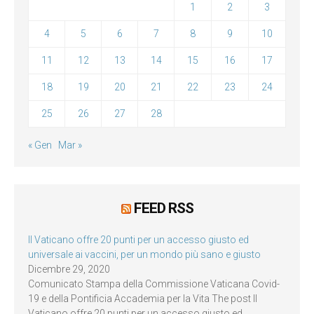
1
2
3
4
5
6
7
8
9
10
11
12
13
14
15
16
17
18
19
20
21
22
23
24
25
26
27
28
« Gen
Mar »
FEED RSS
Il Vaticano offre 20 punti per un accesso giusto ed
universale ai vaccini, per un mondo più sano e giusto
Dicembre 29, 2020
Comunicato Stampa della Commissione Vaticana Covid-
19 e della Pontificia Accademia per la Vita The post Il
Vaticano offre 20 punti per un accesso giusto ed