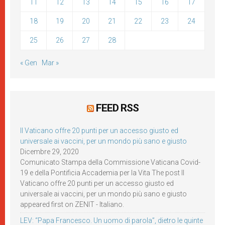
11
12
13
14
15
16
17
18
19
20
21
22
23
24
25
26
27
28
« Gen
Mar »
FEED RSS
Il Vaticano offre 20 punti per un accesso giusto ed
universale ai vaccini, per un mondo più sano e giusto
Dicembre 29, 2020
Comunicato Stampa della Commissione Vaticana Covid-
19 e della Pontificia Accademia per la Vita The post Il
Vaticano offre 20 punti per un accesso giusto ed
universale ai vaccini, per un mondo più sano e giusto
appeared first on ZENIT - Italiano.
LEV: “Papa Francesco. Un uomo di parola”, dietro le quinte