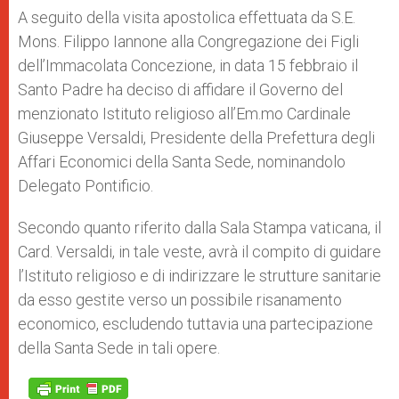
p
g
o
r
A seguito della visita apostolica effettuata da S.E.
p
e
k
Mons. Filippo Iannone alla Congregazione dei Figli
r
dell’Immacolata Concezione, in data 15 febbraio il
Santo Padre ha deciso di affidare il Governo del
menzionato Istituto religioso all’Em.mo Cardinale
Giuseppe Versaldi, Presidente della Prefettura degli
Affari Economici della Santa Sede, nominandolo
Delegato Pontificio.
Secondo quanto riferito dalla Sala Stampa vaticana, il
Card. Versaldi, in tale veste, avrà il compito di guidare
l’Istituto religioso e di indirizzare le strutture sanitarie
da esso gestite verso un possibile risanamento
economico, escludendo tuttavia una partecipazione
della Santa Sede in tali opere.