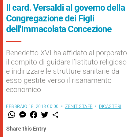
Il card. Versaldi al governo della
Congregazione dei Figli
dell'Immacolata Concezione
Benedetto XVI ha affidato al porporato
il compito di guidare l’Istituto religioso
e indirizzare le strutture sanitarie da
esso gestite verso il risanamento
economico
FEBBRAIO 18, 2013 00:00
ZENIT STAFF
DICASTERI
W
M
F
T
S
h
e
a
w
h
a
s
c
i
a
t
s
e
t
r
Share this Entry
s
e
b
t
e
A
n
o
e