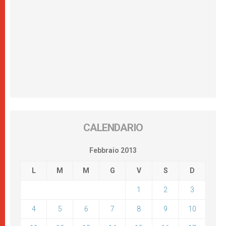
CALENDARIO
Febbraio 2013
L
M
M
G
V
S
D
1
2
3
4
5
6
7
8
9
10