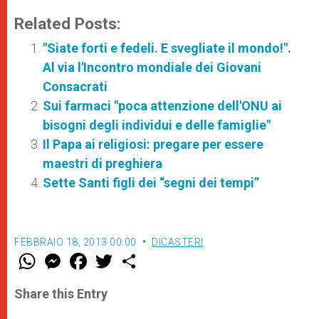
Related Posts:
"Siate forti e fedeli. E svegliate il mondo!".
Al via l'Incontro mondiale dei Giovani
Consacrati
Sui farmaci "poca attenzione dell'ONU ai
bisogni degli individui e delle famiglie"
Il Papa ai religiosi: pregare per essere
maestri di preghiera
Sette Santi figli dei “segni dei tempi”
FEBBRAIO 18, 2013 00:00
DICASTERI
W
M
F
T
S
h
e
a
w
h
a
s
c
i
a
t
s
e
t
r
Share this Entry
s
e
b
t
e
A
n
o
e