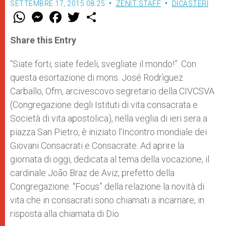
SETTEMBRE 17, 2015 08:25
ZENIT STAFF
DICASTERI
W
M
F
T
S
h
e
a
w
h
a
s
c
i
a
t
s
e
t
r
Share this Entry
s
e
b
t
e
A
n
o
e
p
g
o
r
“Siate forti, siate fedeli, svegliate il mondo!”. Con
p
e
k
questa esortazione di mons. José Rodrìguez
r
Carballo, Ofm, arcivescovo segretario della CIVCSVA
(Congregazione degli Istituti di vita consacrata e
Società di vita apostolica), nella veglia di ieri sera a
piazza San Pietro, è iniziato l’Incontro mondiale dei
Giovani Consacrati e Consacrate. Ad aprire la
giornata di oggi, dedicata al tema della vocazione, il
cardinale João Braz de Aviz, prefetto della
Congregazione. “Focus” della relazione la novità di
vita che in consacrati sono chiamati a incarnare, in
risposta alla chiamata di Dio.