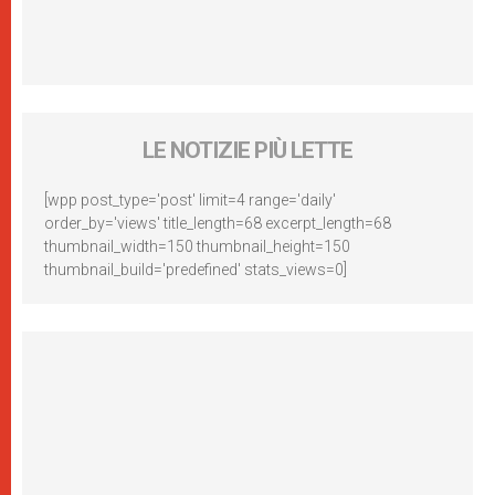
LE NOTIZIE PIÙ LETTE
[wpp post_type='post' limit=4 range='daily'
order_by='views' title_length=68 excerpt_length=68
thumbnail_width=150 thumbnail_height=150
thumbnail_build='predefined' stats_views=0]