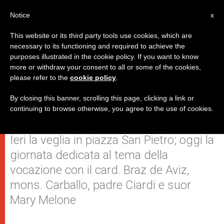
IT
Notice
x
This website or its third party tools use cookies, which are
necessary to its functioning and required to achieve the
purposes illustrated in the cookie policy. If you want to know
"Siate forti e fedeli. E svegliate il
more or withdraw your consent to all or some of the cookies,
please refer to the
cookie policy
.
mondo!". Al via l'Incontro
mondiale dei Giovani Consacrati
By closing this banner, scrolling this page, clicking a link or
continuing to browse otherwise, you agree to the use of cookies.
Ieri la veglia in piazza San Pietro; oggi la
giornata dedicata al tema della
vocazione con il card. Braz de Aviz,
mons. Carballo, padre Ciardi e suor
Mary Melone