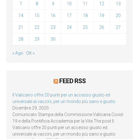
7
8
9
10
11
12
13
14
15
16
17
18
19
20
21
22
23
24
25
26
27
28
29
30
« Ago
Ott »
FEED RSS
Il Vaticano offre 20 punti per un accesso giusto ed
universale ai vaccini, per un mondo più sano e giusto
Dicembre 29, 2020
Comunicato Stampa della Commissione Vaticana Covid-
19 e della Pontificia Accademia per la Vita The post Il
Vaticano offre 20 punti per un accesso giusto ed
universale ai vaccini, per un mondo più sano e giusto