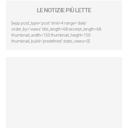
LE NOTIZIE PIÙ LETTE
[wpp post_type='post' limit=4 range='daily'
order_by='views' title_length=68 excerpt_length=68
thumbnail_width=150 thumbnail_height=150
thumbnail_build='predefined' stats_views=0]