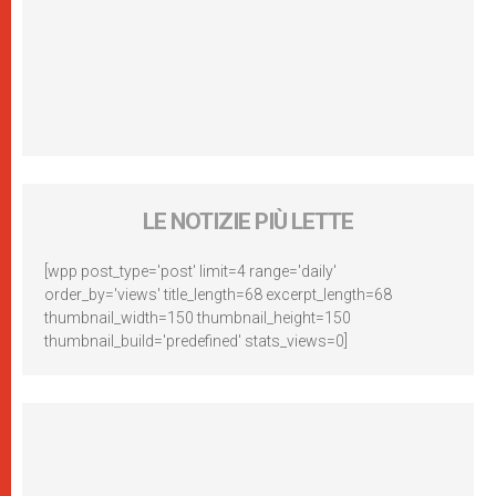
LE NOTIZIE PIÙ LETTE
[wpp post_type='post' limit=4 range='daily'
order_by='views' title_length=68 excerpt_length=68
thumbnail_width=150 thumbnail_height=150
thumbnail_build='predefined' stats_views=0]