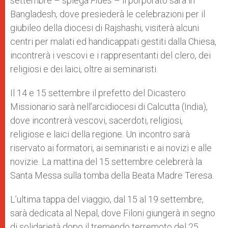
settembre – spiega
Fides
– il porporato sarà in
Bangladesh, dove presiederà le celebrazioni per il
giubileo della diocesi di Rajshashi, visiterà alcuni
centri per malati ed handicappati gestiti dalla Chiesa,
incontrerà i vescovi e i rappresentanti del clero, dei
religiosi e dei laici, oltre ai seminaristi.
Il 14 e 15 settembre il prefetto del Dicastero
Missionario sarà nell’arcidiocesi di Calcutta (India),
dove incontrerà vescovi, sacerdoti, religiosi,
religiose e laici della regione. Un incontro sarà
riservato ai formatori, ai seminaristi e ai novizi e alle
novizie. La mattina del 15 settembre celebrerà la
Santa Messa sulla tomba della Beata Madre Teresa.
L’ultima tappa del viaggio, dal 15 al 19 settembre,
sarà dedicata al Nepal, dove Filoni giungerà in segno
di solidarietà dopo il tremendo terremoto del 25