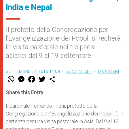
India e Nepal
Il prefetto della Congregazione per
l’Evangelizzazione dei Popoli si recherà
in visita pastorale nei tre paesi
asiatici dal 9 al 19 settembre
SETTEMBRE 07, 2015 14:08
ZENIT STAFF
DICASTERI
W
M
F
T
S
h
e
a
w
h
a
s
c
i
a
t
s
e
t
r
Share this Entry
s
e
b
t
e
A
n
o
e
p
g
o
r
Il cardinale Fernando Filoni, prefetto della
p
e
k
Congregazione per l’Evangelizzazione dei Popoli, è in
r
partenza per una visita pastorale in Asia. Dal 9 al 13