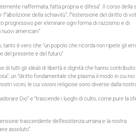
ntemente riaffermata, fatta propria e difesa”. Il corso della 
l’“abolizione della schiavitù”, l’“estensione del diritto di vot
rzo progressivo per eliminare ogni forma di razzismo e di
i nuovi americani”.
, tanto è vero che “un popolo che ricorda non ripete gli erro
e del presente e del futuro”.
 di tutti gli ideali di libertà e dignità che hanno contribuito
igiosa”, un “diritto fondamentale che plasma il modo in cui noi
ri vicini, le cui visioni religiose sono diverse dalla nostra
 di adorare Dio” e “trascende i luoghi di culto, come pure la sf
imensione trascendente dell’esistenza umana e la nostra
tere assoluto”.