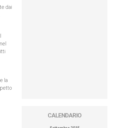
te dai
a
l
nel
tti
e la
ispetto
CALENDARIO