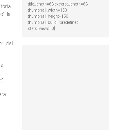
title_length=68 excerpt_length=68
storia
thumbnail_width=150
o”, la
thumbnail_height=150
thumbnail_build='predefined'
stats_views=0]
ri del
 a
”.
era