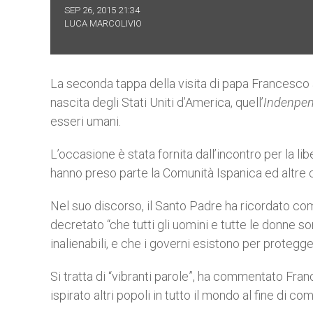
SEP 26, 2015 21:34
LUCA MARCOLIVIO
La seconda tappa della visita di papa Francesco a 
nascita degli Stati Uniti d’America, quell’
Indenpen
esseri umani.
L’occasione è stata fornita dall’incontro per la libe
hanno preso parte la Comunità Ispanica ed altre 
Nel suo discorso, il Santo Padre ha ricordato com
decretato “che tutti gli uomini e tutte le donne son
inalienabili, e che i governi esistono per proteggere
Si tratta di “vibranti parole”, ha commentato Fra
ispirato altri popoli in tutto il mondo al fine di c