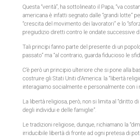
Questa “verità”, ha sottolineato il Papa, “va costa
americana è infatti segnato dalle “grandi lotte” per 
“crescita del movimento dei lavoratori” e lo “sfo
pregiudizio diretti contro le ondate successive d
Tali principi fanno parte del presente di un popolo
passato” ma “al contrario, guarda fiducioso le sfid
C’è però un principio ulteriore che si pone alla base
costruire gli Stati Uniti d’America: la “libertà rel
interagiamo socialmente e personalmente con i nost
La libertà religiosa, però, non si limita al “diritto
degli individui e delle famiglie”.
Le tradizioni religiose, dunque, richiamano la “d
irriducibile libertà di fronte ad ogni pretesa di po