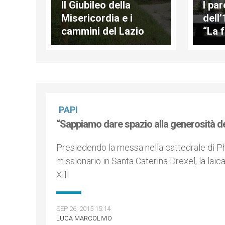
Il Giubileo della
I par
Misericordia e i
dell
cammini del Lazio
“La 
salv
PAPI
“Sappiamo dare spazio alla generosità de
Presiedendo la messa nella cattedrale di P
missionario in Santa Caterina Drexel, la lai
XIII
SEP 26, 2015 15:14
LUCA MARCOLIVIO