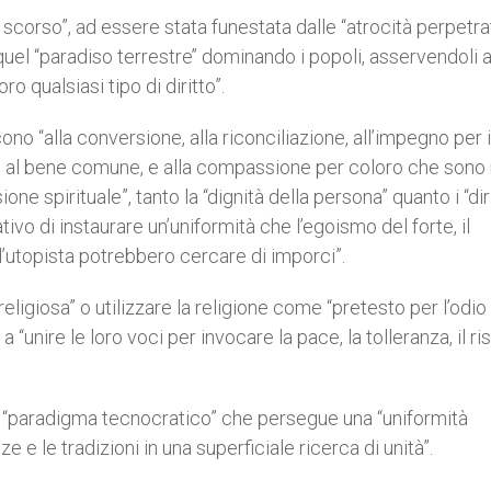
lo scorso”, ad essere stata funestata dalle “atrocità perpetra
el ‘‘paradiso terrestre’’ dominando i popoli, asservendoli 
o qualsiasi tipo di diritto”.
cono “alla conversione, alla riconciliazione, all’impegno per i
izio al bene comune, e alla compassione per coloro che sono 
ne spirituale”, tanto la “dignità della persona” quanto i “diri
ivo di instaurare un’uniformità che l’egoismo del forte, il
l’utopista potrebbero cercare di imporci”.
ligiosa” o utilizzare la religione come “pretesto per l’odio 
i a “unire le loro voci per invocare la pace, la tolleranza, il r
il “paradigma tecnocratico” che persegue una “uniformità
e e le tradizioni in una superficiale ricerca di unità”.