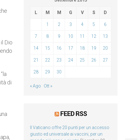
Settembre 2015
 che
L
M
M
G
V
S
D
1
2
3
4
5
6
7
8
9
10
11
12
13
il Dio
14
15
16
17
18
19
20
dendo
21
22
23
24
25
26
27
28
29
30
“la
ità di
« Ago
Ott »
FEED RSS
 una
Il Vaticano offre 20 punti per un accesso
giusto ed universale ai vaccini, per un
Papa,