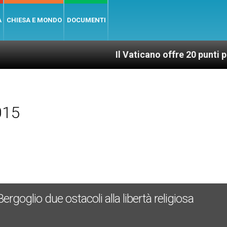
A
CHIESA E MONDO
DOCUMENTI
Il Vaticano offre 20 punti per un acces
015
rgoglio due ostacoli alla libertà religiosa