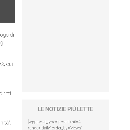
uogo di
gli
rk
, cui
iritti
LE NOTIZIE PIÙ LETTE
nità”.
[wpp post_type='post' limit=4
range='daily' order_by='views'