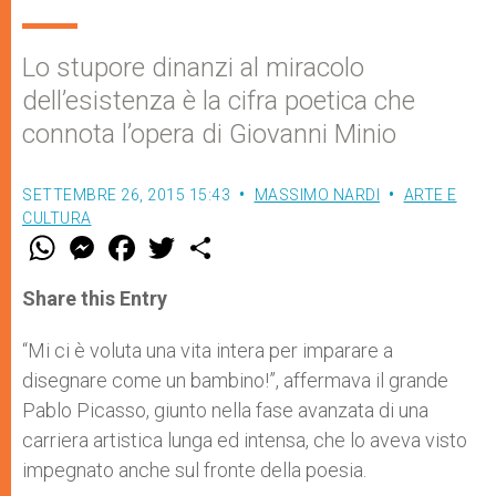
Lo stupore dinanzi al miracolo
dell’esistenza è la cifra poetica che
connota l’opera di Giovanni Minio
SETTEMBRE 26, 2015 15:43
MASSIMO NARDI
ARTE E
CULTURA
W
M
F
T
S
h
e
a
w
h
a
s
c
i
a
t
s
e
t
r
Share this Entry
s
e
b
t
e
A
n
o
e
p
g
o
r
“Mi ci è voluta una vita intera per imparare a
p
e
k
disegnare come un bambino!”, affermava il grande
r
Pablo Picasso, giunto nella fase avanzata di una
carriera artistica lunga ed intensa, che lo aveva visto
impegnato anche sul fronte della poesia.