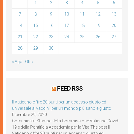
1
2
3
4
5
6
7
8
9
10
11
12
13
14
15
16
17
18
19
20
21
22
23
24
25
26
27
28
29
30
« Ago
Ott »
FEED RSS
Il Vaticano offre 20 punti per un accesso giusto ed
universale ai vaccini, per un mondo più sano e giusto
Dicembre 29, 2020
Comunicato Stampa della Commissione Vaticana Covid-
19 e della Pontificia Accademia per la Vita The post Il
Vaticano offre 20 punti per un accesso giusto ed