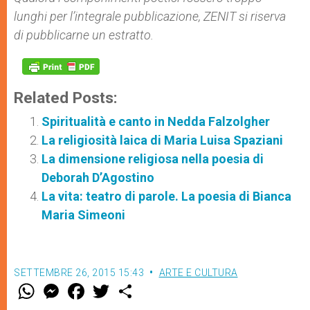
lunghi per l’integrale pubblicazione, ZENIT si riserva
di pubblicarne un estratto.
Related Posts:
Spiritualità e canto in Nedda Falzolgher
La religiosità laica di Maria Luisa Spaziani
La dimensione religiosa nella poesia di
Deborah D’Agostino
La vita: teatro di parole. La poesia di Bianca
Maria Simeoni
SETTEMBRE 26, 2015 15:43
ARTE E CULTURA
W
M
F
T
S
h
e
a
w
h
a
s
c
i
a