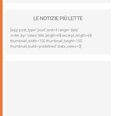
LE NOTIZIE PIÙ LETTE
[wpp post_type='post' limit=4 range='daily'
order_by='views' title_length=68 excerpt_length=68
thumbnail_width=150 thumbnail_height=150
thumbnail_build='predefined' stats_views=0]