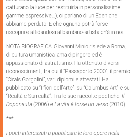
catturano la luce per restituirla in personalissime
gamme espressive…), ci parlano di un Eden che
abbiamo perduto. E che ognuno potrà forse
riscoprire affidandosi al bambino-artista ch’è in noi.
NOTA BIOGRAFICA: Giovanni Minio risiede a Roma,
di cultura umanistica, ama dipingere ed è
appassionato di astrattismo. Ha ottenuto diversi
riconoscimenti, tra cui il “Passaporto 2000”, il premio
“Cirals Gorgolini”, vari diplomi e attestati. Ha
pubblicato su “I fiori dell’Arte”, su “Columbus Art” e su
“Realtà e Surrealtà”. Tra le sue raccolte poetiche:
Il
Doponauta
(2006) e
La vita è forse un verso
(2010).
***
I poeti interessati a pubblicare le loro opere nella